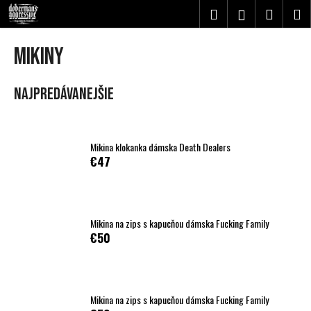
K
Prejsť
Hľadať
Nákupn
M
Prihlásenie
na
o
obsah
Späť
Späť
košík
š
MIKINY
í
Č
k
Najpredávanejšie
o
p
o
t
Mikina klokanka dámska Death Dealers
€47
r
e
b
u
Mikina na zips s kapucňou dámska Fucking Family
j
€50
e
t
e
Mikina na zips s kapucňou dámska Fucking Family
n