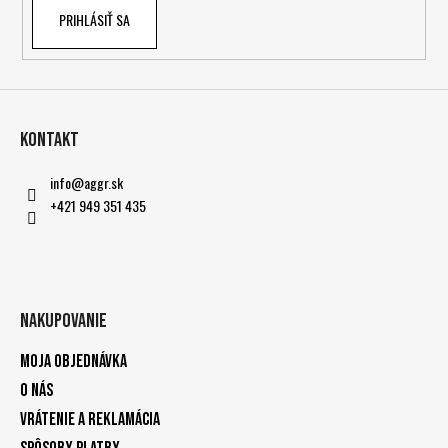
v
PRIHLÁSIŤ SA
k
y
v
ý
p
i
Kontakt
s
u
info
@
aggr.sk
+421 949 351 435
Nakupovanie
Moja objednávka
O nás
Vrátenie a reklamácia