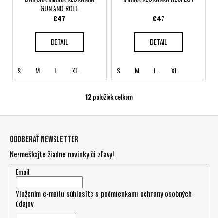
GUN AND ROLL
€47
€47
DETAIL
DETAIL
S
M
L
XL
S
M
L
XL
12
položiek celkom
O
v
Z
l
á
á
Odoberať newsletter
d
p
Nezmeškajte žiadne novinky či zľavy!
a
ä
c
t
Email
i
i
e
Vložením e-mailu súhlasíte s
podmienkami ochrany osobných
e
p
údajov
r