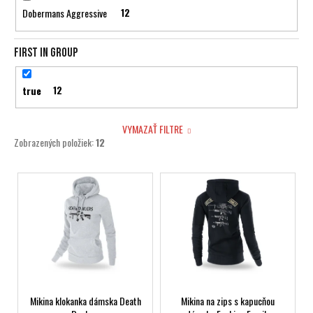
č
Dobermans Aggressive
12
v
a
m
e
First in group
true
12
VYMAZAŤ FILTRE
Zobrazených položiek:
12
V
ý
p
i
s
p
r
Mikina klokanka dámska Death
Mikina na zips s kapucňou
o