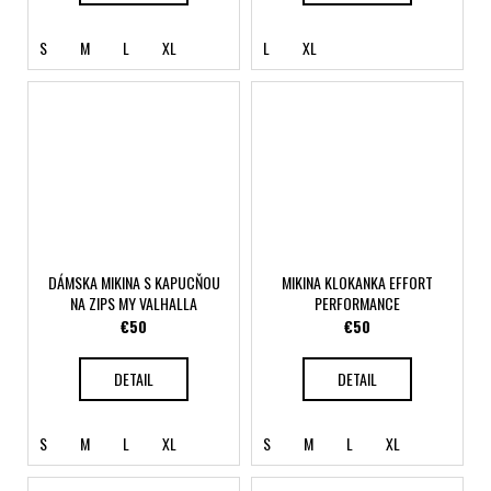
S
M
L
XL
L
XL
DÁMSKA MIKINA S KAPUCŇOU
MIKINA KLOKANKA EFFORT
NA ZIPS MY VALHALLA
PERFORMANCE
€50
€50
DETAIL
DETAIL
S
M
L
XL
S
M
L
XL