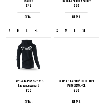
Dealers
dámska Fucking Family
d
€47
€50
u
k
DETAIL
DETAIL
t
o
S
M
L
XL
S
M
L
XL
v
Dámska mikina na zips s
MIKINA S KAPUCŇOU EFFORT
kapucňou Asgard
PERFORMANCE
€50
€50
DETAIL
DETAIL