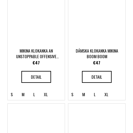
MIKINA KLOKANKA AN
DÁMSKA KLOKANKA MIKINA
UNSTOPPABLE OFFENSIVE
BOOM BOOM
PRIDE
€47
€47
DETAIL
DETAIL
S
M
L
XL
S
M
L
XL