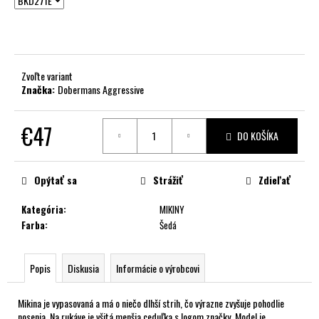
č
a
m
e
Zvoľte variant
Značka:
Dobermans Aggressive
€47
DO KOŠÍKA
Jednotková
cena:
Opýtať sa
Strážiť
Zdieľať
Kategória
:
MIKINY
Farba
:
Šedá
Popis
Diskusia
Informácie o výrobcovi
Mikina je vypasovaná a má o niečo dlhší strih, čo výrazne zvyšuje pohodlie
nosenia. Na rukáve je všitá menšia ceduľka s logom značky. Model je