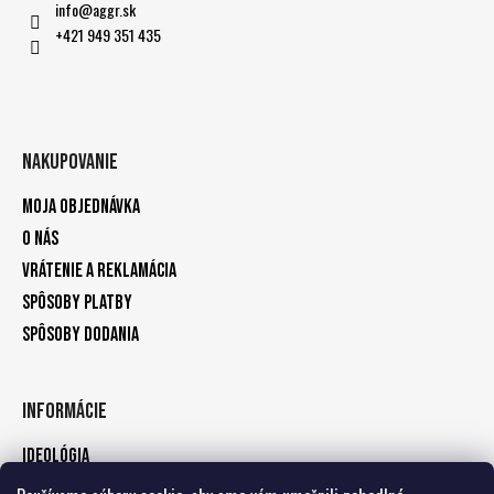
info
@
aggr.sk
+421 949 351 435
Nakupovanie
Moja objednávka
O nás
Vrátenie a reklamácia
Spôsoby platby
Spôsoby dodania
Informácie
Ideológia
Kontakty