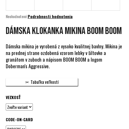
á
j
Priemerné
Neohodnotené
Podrobnosti hodnotenia
s
hodnotenie
produktu
DÁMSKA KLOKANKA MIKINA BOOM BOOM
ť
je
?
0,0
z
Dámska mikina je vyrobená z vysoko kvalitnej bavlny. Mikina je
5
na prednej strane ozdobená vzorom lebky v šiltovke a
hviezdičiek.
granátom v zuboch a nápisom BOOM BOOM a logom
Doberman's Aggressive.
HĽADAŤ
Tabuľka veľkostí
O
VEĽKOSŤ
d
p
o
r
CODE-ON-CARD
ú