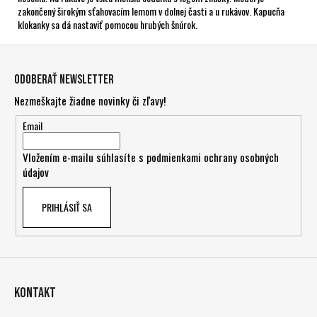
zakončený širokým sťahovacím lemom v dolnej časti a u rukávov. Kapucňa
klokanky sa dá nastaviť pomocou hrubých šnúrok.
Z
á
Odoberať newsletter
p
Nezmeškajte žiadne novinky či zľavy!
ä
t
Email
i
Vložením e-mailu súhlasíte s
podmienkami ochrany osobných
e
údajov
PRIHLÁSIŤ SA
Kontakt