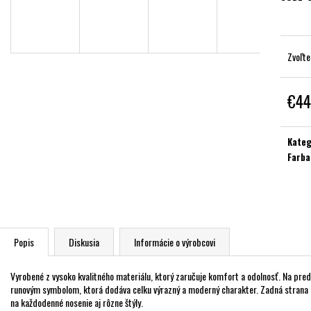
Zvoľte
€44
Jednot
cena:
Kateg
Farba
Popis
Diskusia
Informácie o výrobcovi
Vyrobené z vysoko kvalitného materiálu, ktorý zaručuje komfort a odolnosť. Na pre
runovým symbolom, ktorá dodáva celku výrazný a moderný charakter. Zadná strana z
na každodenné nosenie aj rôzne štýly.