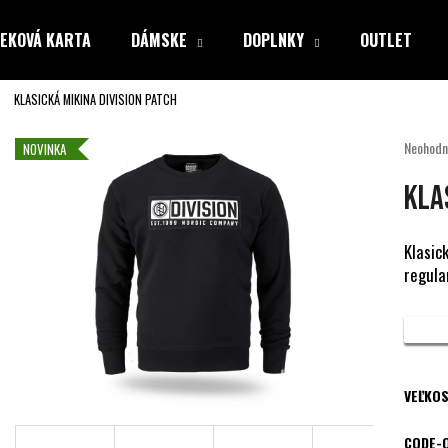
EKOVÁ KARTA
DÁMSKE
DOPLNKY
OUTLET
KLASICKÁ MIKINA DIVISION PATCH
Čo potrebujete nájsť?
Priemer
Neohodn
NOVINKA
hodnote
produkt
HĽADAŤ
KLA
je
0,0
z
Klasic
5
regular
Odporúčame
hviezdiči
VEĽKOS
CODE-