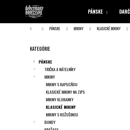
K
Prejsť
na
o
PÁNSKE
DARČ
obsah
Späť
Späť
š
do obchodu
do obchodu
í
Domov
PÁNSKE
MIKINY
KLASICKÉ MIKINY
k
B
o
Preskočiť
Kategórie
č
kategórie
n
PÁNSKE
ý
TRIČKA A NÁTELNÍKY
p
MIKINY
a
MIKINY S KAPUCŇOU
n
KLASICKÉ MIKINY NA ZIPS
e
MIKINY KLOKANKY
l
KLASICKÉ MIKINY
MIKINY S KOŽUŠINOU
BUNDY
KRAŤASY