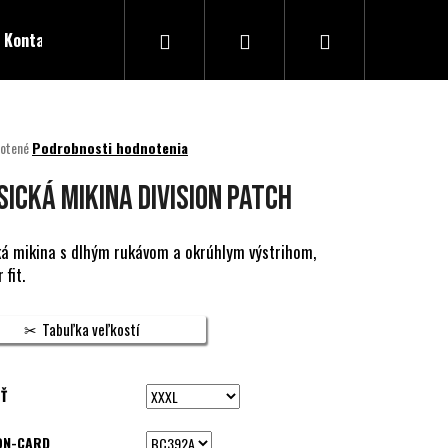
Hľadať
Prihlásenie
Nákupný
Kontakty
košík
né
otené
Podrobnosti hodnotenia
nie
u
SICKÁ MIKINA DIVISION PATCH
ká mikina s dlhým rukávom a okrúhlym výstrihom,
 fit.
ek.
Tabuľka veľkostí
Ť
ON-CARD