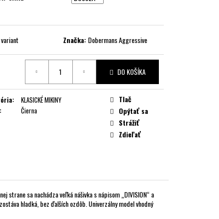
 variant
Značka:
Dobermans Aggressive
DO KOŠÍKA
ková
Tlač
ória
:
KLASICKÉ MIKINY
:
Čierna
Opýtať sa
Strážiť
Zdieľať
dnej strane sa nachádza veľká nášivka s nápisom „DIVISION“ a
ostáva hladká, bez ďalších ozdôb. Univerzálny model vhodný