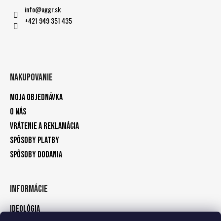
info
@
aggr.sk
+421 949 351 435
Nakupovanie
Moja objednávka
O nás
Vrátenie a reklamácia
Spôsoby platby
Spôsoby dodania
Informácie
Ideológia