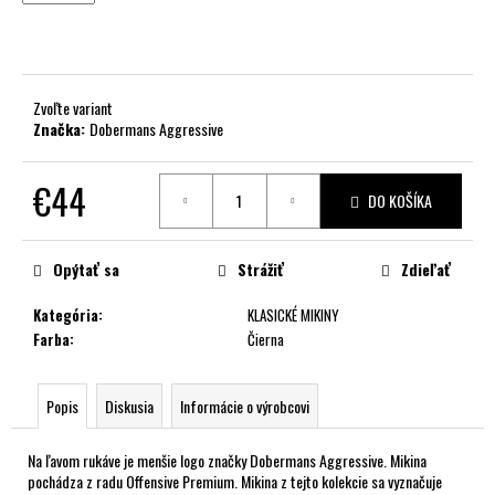
č
a
m
e
Zvoľte variant
Značka:
Dobermans Aggressive
€44
DO KOŠÍKA
Jednotková
cena:
Opýtať sa
Strážiť
Zdieľať
Kategória
:
KLASICKÉ MIKINY
Farba
:
Čierna
Popis
Diskusia
Informácie o výrobcovi
Na ľavom rukáve je menšie logo značky Dobermans Aggressive. Mikina
pochádza z radu Offensive Premium. Mikina z tejto kolekcie sa vyznačuje