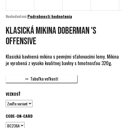
á
j
Priemerné
Neohodnotené
Podrobnosti hodnotenia
s
hodnotenie
produktu
KLASICKÁ MIKINA DOBERMAN 'S
ť
je
?
0,0
OFFENSIVE
z
5
hviezdičiek.
Klasická bavlnená mikina s pevnými sťahovacími lemy. Mikina
je vyrobená z vysoko kvalitnej bavlny s hmotnosťou 320g.
HĽADAŤ
Tabuľka veľkostí
O
VEĽKOSŤ
d
p
o
CODE-ON-CARD
r
ú