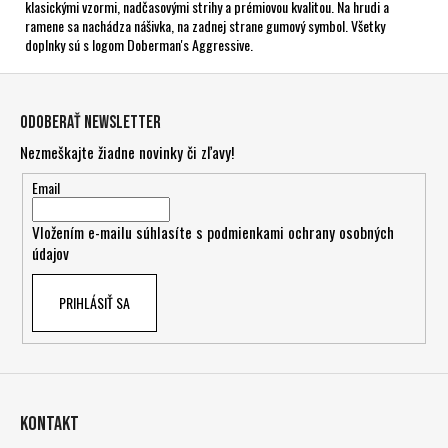
klasickými vzormi, nadčasovými strihy a prémiovou kvalitou. Na hrudi a
ramene sa nachádza nášivka, na zadnej strane gumový symbol. Všetky
doplnky sú s logom Doberman's Aggressive.
Z
á
Odoberať newsletter
p
Nezmeškajte žiadne novinky či zľavy!
ä
t
Email
i
Vložením e-mailu súhlasíte s
podmienkami ochrany osobných
e
údajov
PRIHLÁSIŤ SA
Kontakt