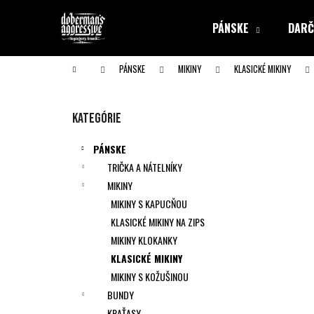
K
Prejsť
na
o
PÁNSKE
DARČ
obsah
Späť
Späť
š
do obchodu
do obchodu
í
Domov
PÁNSKE
MIKINY
KLASICKÉ MIKINY
k
B
o
Preskočiť
Kategórie
č
kategórie
n
PÁNSKE
ý
TRIČKA A NÁTELNÍKY
p
MIKINY
a
MIKINY S KAPUCŇOU
n
KLASICKÉ MIKINY NA ZIPS
e
MIKINY KLOKANKY
l
KLASICKÉ MIKINY
MIKINY S KOŽUŠINOU
BUNDY
KRAŤASY