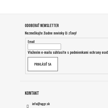
Z
á
Odoberať newsletter
p
Nezmeškajte žiadne novinky či zľavy!
ä
t
Email
i
Vložením e-mailu súhlasíte s
podmienkami ochrany osob
e
PRIHLÁSIŤ SA
Kontakt
info
@
aggr.sk