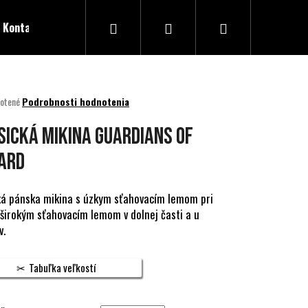
Hľadať
Prihlásenie
Nákupný
Kontakty
košík
né
otené
Podrobnosti hodnotenia
nie
u
SICKÁ MIKINA GUARDIANS OF
ARD
ek.
ká pánska mikina s úzkym sťahovacím lemom pri
 širokým sťahovacím lemom v dolnej časti a u
v.
Tabuľka veľkostí