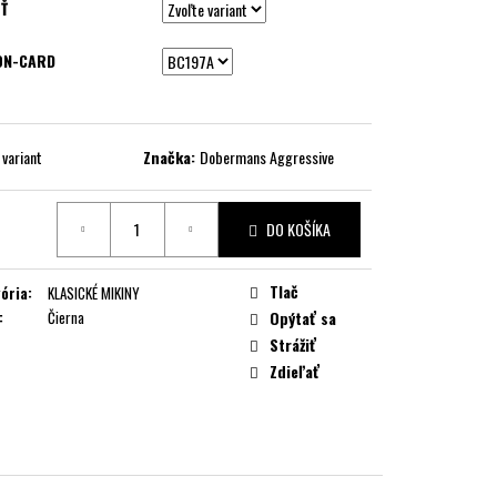
Ť
ON-CARD
 variant
Značka:
Dobermans Aggressive
DO KOŠÍKA
ková
Tlač
ória
:
KLASICKÉ MIKINY
:
Čierna
Opýtať sa
Strážiť
Zdieľať