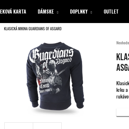
EKOVÁ KARTA
DÁMSKE
DOPLNKY
OUTLET
KLASICKÁ MIKINA GUARDIANS OF ASGARD
Čo potrebujete nájsť?
Priemer
Neohodn
hodnote
produkt
HĽADAŤ
KLA
je
0,0
ASG
z
5
Odporúčame
hviezdiči
Klasic
krku a
rukávo