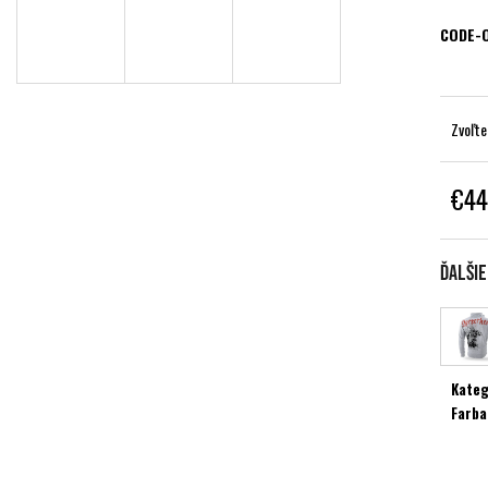
CODE-
Zvoľte
€44
Jednot
cena:
Ďalši
Kateg
Farba