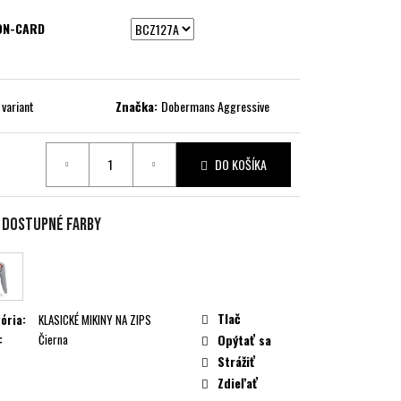
ON-CARD
 variant
Značka:
Dobermans Aggressive
DO KOŠÍKA
ková
e dostupné farby
Tlač
ória
:
KLASICKÉ MIKINY NA ZIPS
:
Čierna
Opýtať sa
Strážiť
Zdieľať