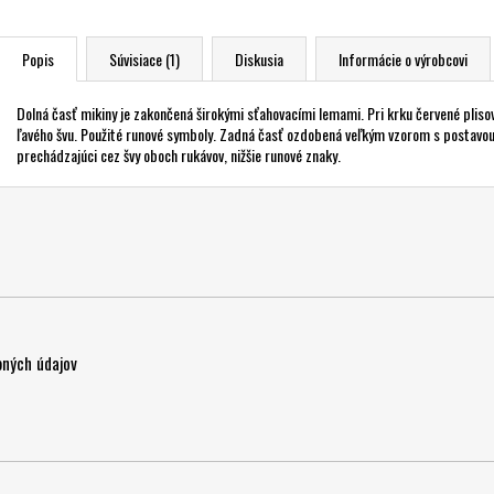
Popis
Súvisiace (1)
Diskusia
Informácie o výrobcovi
Dolná časť mikiny je zakončená širokými sťahovacími lemami. Pri krku červené plisov
ľavého švu. Použité runové symboly. Zadná časť ozdobená veľkým vzorom s postavou
prechádzajúci cez švy oboch rukávov, nižšie runové znaky.
ných údajov