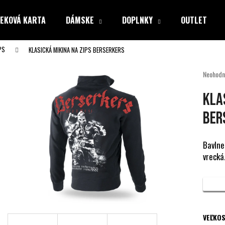
EKOVÁ KARTA
DÁMSKE
DOPLNKY
OUTLET
PS
KLASICKÁ MIKINA NA ZIPS BERSERKERS
Čo potrebujete nájsť?
Priemer
Neohodn
hodnote
produkt
HĽADAŤ
KLA
je
0,0
BER
z
5
Odporúčame
hviezdiči
Bavlne
vrecká
VEĽKOS