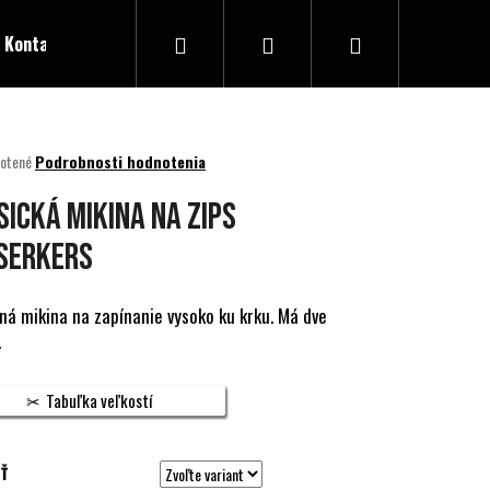
Hľadať
Prihlásenie
Nákupný
Kontakty
košík
né
otené
Podrobnosti hodnotenia
nie
u
SICKÁ MIKINA NA ZIPS
SERKERS
ek.
ná mikina na zapínanie vysoko ku krku. Má dve
.
Tabuľka veľkostí
Ť