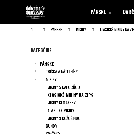
K
Prejsť
na
o
PÁNSKE
DARČ
obsah
Späť
Späť
š
do obchodu
do obchodu
í
Domov
PÁNSKE
MIKINY
KLASICKÉ MIKINY NA ZI
k
B
o
Preskočiť
Kategórie
č
kategórie
n
PÁNSKE
ý
TRIČKA A NÁTELNÍKY
p
MIKINY
a
MIKINY S KAPUCŇOU
n
KLASICKÉ MIKINY NA ZIPS
e
MIKINY KLOKANKY
l
KLASICKÉ MIKINY
MIKINY S KOŽUŠINOU
BUNDY
KRAŤASY