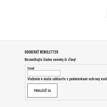
Z
á
Odoberať newsletter
p
Nezmeškajte žiadne novinky či zľavy!
ä
t
Email
i
Vložením e-mailu súhlasíte s
podmienkami ochrany osob
e
PRIHLÁSIŤ SA