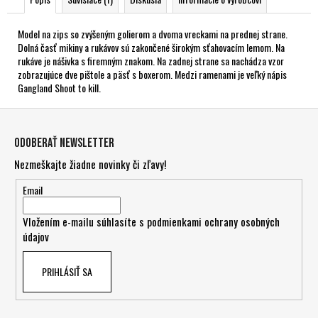
Model na zips so zvýšeným golierom a dvoma vreckami na prednej strane.
Dolná časť mikiny a rukávov sú zakončené širokým sťahovacím lemom. Na
rukáve je nášivka s firemným znakom. Na zadnej strane sa nachádza vzor
zobrazujúce dve pištole a päsť s boxerom. Medzi ramenami je veľký nápis
Gangland Shoot to kill.
Z
á
Odoberať newsletter
p
Nezmeškajte žiadne novinky či zľavy!
ä
t
Email
i
Vložením e-mailu súhlasíte s
podmienkami ochrany osobných
e
údajov
PRIHLÁSIŤ SA