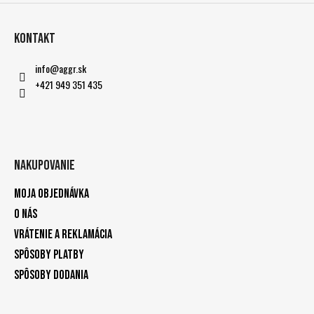
Kontakt
info
@
aggr.sk
+421 949 351 435
Nakupovanie
Moja objednávka
O nás
Vrátenie a reklamácia
Spôsoby platby
Spôsoby dodania