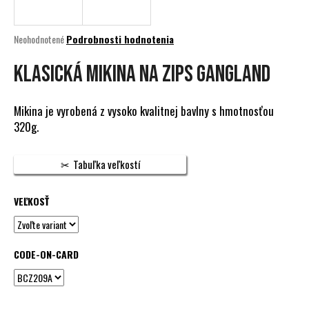
á
j
Priemerné
Neohodnotené
Podrobnosti hodnotenia
s
hodnotenie
produktu
KLASICKÁ MIKINA NA ZIPS GANGLAND
ť
je
?
0,0
z
Mikina je vyrobená z vysoko kvalitnej bavlny s hmotnosťou
5
320g.
hviezdičiek.
HĽADAŤ
Tabuľka veľkostí
VEĽKOSŤ
O
d
p
CODE-ON-CARD
o
r
ú