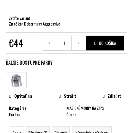
č
a
m
Zvoľte variant
e
Značka:
Dobermans Aggressive
€44
DO KOŠÍKA
Jednotková
cena:
Ďalšie dostupné farby
Opýtať sa
Strážiť
Zdieľať
Kategória
:
KLASICKÉ MIKINY NA ZIPS
Farba
:
Čierna
Popis
Súvisiace (1)
Diskusia
Informácie o výrobcovi