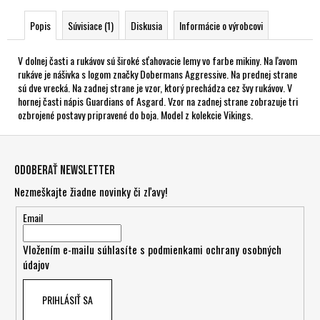
Popis
Súvisiace (1)
Diskusia
Informácie o výrobcovi
V dolnej časti a rukávov sú široké sťahovacie lemy vo farbe mikiny. Na ľavom
rukáve je nášivka s logom značky Dobermans Aggressive. Na prednej strane
sú dve vrecká. Na zadnej strane je vzor, ktorý prechádza cez švy rukávov. V
hornej časti nápis Guardians of Asgard. Vzor na zadnej strane zobrazuje tri
ozbrojené postavy pripravené do boja. Model z kolekcie Vikings.
Z
á
Odoberať newsletter
p
Nezmeškajte žiadne novinky či zľavy!
ä
t
Email
i
Vložením e-mailu súhlasíte s
podmienkami ochrany osobných
e
údajov
PRIHLÁSIŤ SA