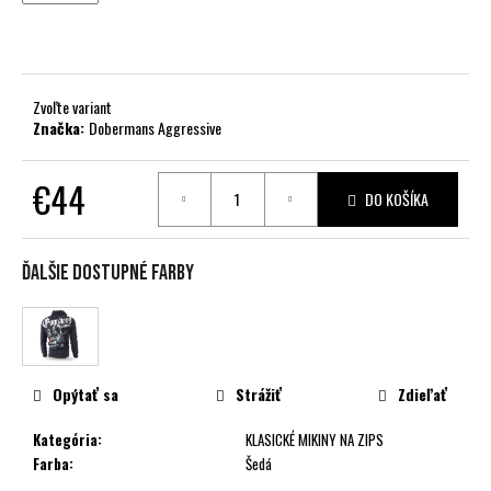
č
a
m
e
Zvoľte variant
Značka:
Dobermans Aggressive
€44
DO KOŠÍKA
Jednotková
cena:
Ďalšie dostupné farby
Opýtať sa
Strážiť
Zdieľať
Kategória
:
KLASICKÉ MIKINY NA ZIPS
Farba
:
Šedá