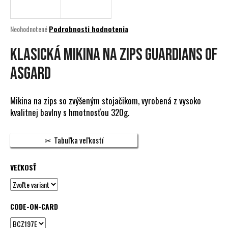
á
j
Priemerné
Neohodnotené
Podrobnosti hodnotenia
s
hodnotenie
produktu
KLASICKÁ MIKINA NA ZIPS GUARDIANS OF
ť
je
?
0,0
ASGARD
z
5
hviezdičiek.
Mikina na zips so zvýšeným stojačikom, vyrobená z vysoko
kvalitnej bavlny s hmotnosťou 320g.
HĽADAŤ
Tabuľka veľkostí
O
VEĽKOSŤ
d
p
o
CODE-ON-CARD
r
ú