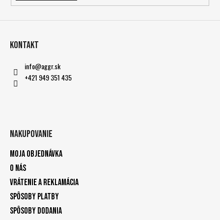
Kontakt
info
@
aggr.sk
+421 949 351 435
Nakupovanie
Moja objednávka
O nás
Vrátenie a reklamácia
Spôsoby platby
Spôsoby dodania