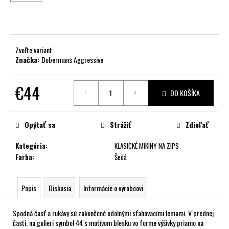
č
a
m
e
Zvoľte variant
Značka:
Dobermans Aggressive
€44
DO KOŠÍKA
Jednotková
cena:
Opýtať sa
Strážiť
Zdieľať
Kategória
:
KLASICKÉ MIKINY NA ZIPS
Farba
:
Šedá
Popis
Diskusia
Informácie o výrobcovi
Spodná časť a rukávy sú zakončené odolnými sťahovacími lemami. V prednej
časti, na golieri symbol 44 s motívom blesku vo forme výšivky priamo na