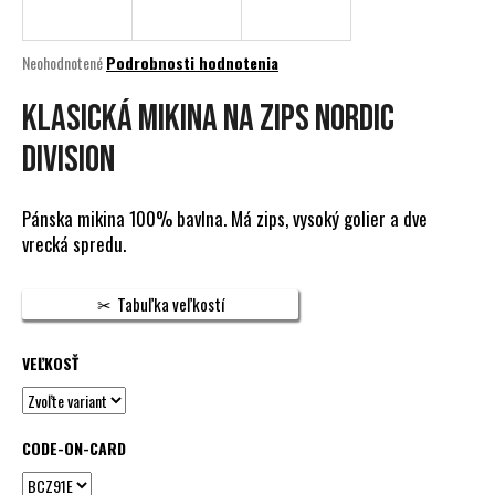
á
j
Priemerné
Neohodnotené
Podrobnosti hodnotenia
s
hodnotenie
produktu
KLASICKÁ MIKINA NA ZIPS NORDIC
ť
je
?
0,0
DIVISION
z
5
hviezdičiek.
Pánska mikina 100% bavlna. Má zips, vysoký golier a dve
vrecká spredu.
HĽADAŤ
Tabuľka veľkostí
O
VEĽKOSŤ
d
p
o
CODE-ON-CARD
r
ú