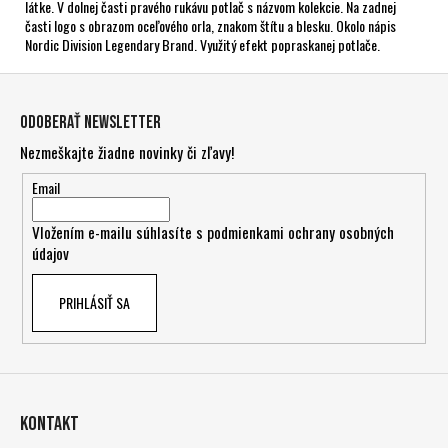
látke. V dolnej časti pravého rukávu potlač s názvom kolekcie. Na zadnej
časti logo s obrazom oceľového orla, znakom štítu a blesku. Okolo nápis
Nordic Division Legendary Brand. Využitý efekt popraskanej potlače.
Z
á
Odoberať newsletter
p
Nezmeškajte žiadne novinky či zľavy!
ä
t
Email
i
Vložením e-mailu súhlasíte s
podmienkami ochrany osobných
e
údajov
PRIHLÁSIŤ SA
Kontakt