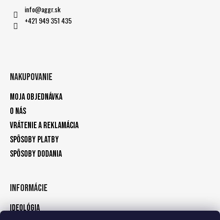
info
@
aggr.sk
+421 949 351 435
Nakupovanie
Moja objednávka
O nás
Vrátenie a reklamácia
Spôsoby platby
Spôsoby dodania
Informácie
Ideológia