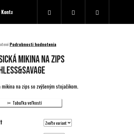
Hľadať
Prihlásenie
Nákupný
Kontakty
košík
né
otené
Podrobnosti hodnotenia
nie
u
SICKÁ MIKINA NA ZIPS
HLESS&SAVAGE
ek.
 mikina na zips so zvýšeným stojačikom.
Tabuľka veľkostí
Ť