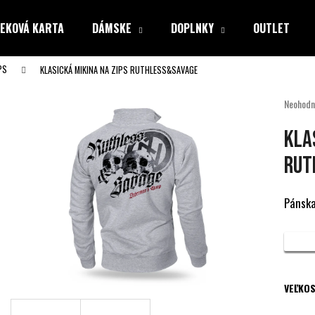
EKOVÁ KARTA
DÁMSKE
DOPLNKY
OUTLET
PS
KLASICKÁ MIKINA NA ZIPS RUTHLESS&SAVAGE
Čo potrebujete nájsť?
Priemer
Neohodn
hodnote
produkt
HĽADAŤ
KLA
je
0,0
RUT
z
5
Odporúčame
hviezdiči
Pánska
VEĽKOS