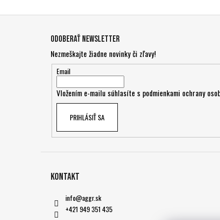
Z
á
Odoberať newsletter
p
Nezmeškajte žiadne novinky či zľavy!
ä
t
Email
i
Vložením e-mailu súhlasíte s
podmienkami ochrany osob
e
PRIHLÁSIŤ SA
Kontakt
info
@
aggr.sk
+421 949 351 435