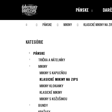
K
Prejsť
na
o
PÁNSKE
DARČ
obsah
Späť
Späť
š
do obchodu
do obchodu
í
Domov
PÁNSKE
MIKINY
KLASICKÉ MIKINY NA ZI
k
B
o
Preskočiť
Kategórie
č
kategórie
n
PÁNSKE
ý
TRIČKA A NÁTELNÍKY
p
MIKINY
a
MIKINY S KAPUCŇOU
n
KLASICKÉ MIKINY NA ZIPS
e
MIKINY KLOKANKY
l
KLASICKÉ MIKINY
MIKINY S KOŽUŠINOU
BUNDY
KRAŤASY