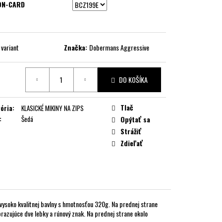
ON-CARD
 variant
Značka:
Dobermans Aggressive
DO KOŠÍKA
ková
Tlač
ória
:
KLASICKÉ MIKINY NA ZIPS
:
Šedá
Opýtať sa
Strážiť
Zdieľať
vysoko kvalitnej bavlny s hmotnosťou 320g. Na prednej strane
razujúce dve lebky a rúnový znak. Na prednej strane okolo