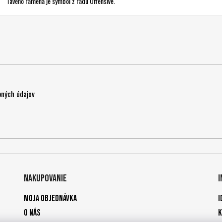
ľavého ramena je symbol z radu Offensive.
ných údajov
Nakupovanie
Moja objednávka
I
O nás