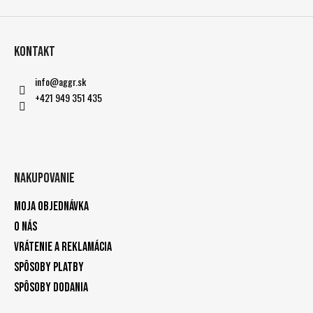
Kontakt
info
@
aggr.sk
+421 949 351 435
Nakupovanie
Moja objednávka
O nás
Vrátenie a reklamácia
Spôsoby platby
Spôsoby dodania