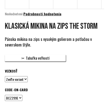
á
j
Priemerné
Neohodnotené
Podrobnosti hodnotenia
s
hodnotenie
produktu
Klasická mikina na zips The Storm
ť
je
?
0,0
z
Pánska mikina na zips s vysokým golierom a potlačou v
5
severskom štýle.
hviezdičiek.
HĽADAŤ
Tabuľka veľkostí
VEĽKOSŤ
O
d
p
CODE-ON-CARD
o
r
ú