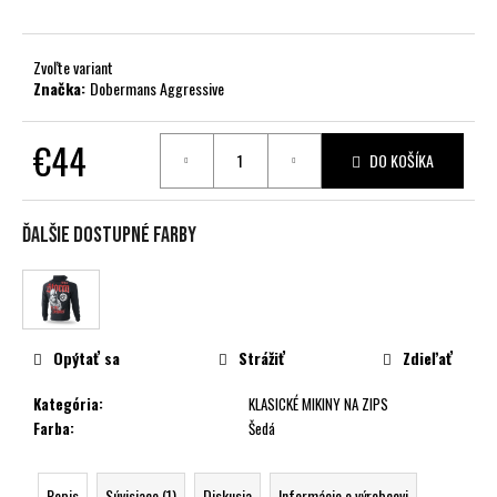
č
a
m
Zvoľte variant
e
Značka:
Dobermans Aggressive
€44
DO KOŠÍKA
Jednotková
cena:
Ďalšie dostupné farby
Opýtať sa
Strážiť
Zdieľať
Kategória
:
KLASICKÉ MIKINY NA ZIPS
Farba
:
Šedá
Popis
Súvisiace (1)
Diskusia
Informácie o výrobcovi