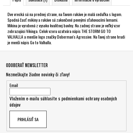
Dve vrecká sú na prednej strane, na ľavom rukáve je malá ceduľka s logom.
Spodná časť mikiny a rukáve sú zakončené pevnými sťahovacími lemami.
Mikina je vyrobená z vysoko kvalitnej bavlny. Na zadnej strane je veľký vzor
zobrazujúci Vikinga. Celok vzoru uzatvára nápis THE STORM GO TO
VALHALLA a menšie logo značky Doberman's Agressive. Na ľavej strane hrudi
je menší nápis Go to Valhalla.
Z
á
Odoberať newsletter
p
Nezmeškajte žiadne novinky či zľavy!
ä
t
Email
i
Vložením e-mailu súhlasíte s
podmienkami ochrany osobných
e
údajov
PRIHLÁSIŤ SA