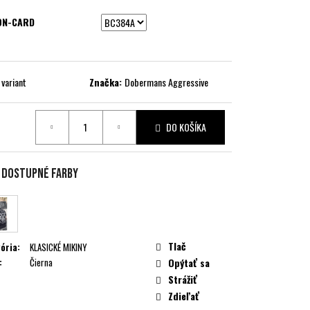
ON-CARD
 variant
Značka:
Dobermans Aggressive
DO KOŠÍKA
ková
e dostupné farby
Tlač
ória
:
KLASICKÉ MIKINY
:
Čierna
Opýtať sa
Strážiť
Zdieľať