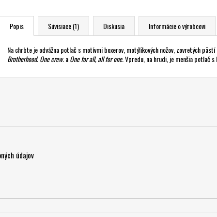
Popis
Súvisiace (1)
Diskusia
Informácie o výrobcovi
Na chrbte je odvážna potlač s motívmi boxerov, motýlikových nožov, zovretých pästí 
Brotherhood. One crew.
a
One for all, all for one.
Vpredu, na hrudi, je menšia potlač 
ných údajov