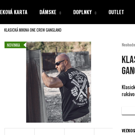
EKOVÁ KARTA
DÁMSKE
DOPLNKY
OUTLET
KLASICKÁ MIKINA ONE CREW GANGLAND
Čo potrebujete nájsť?
Priemer
Neohodn
NOVINKA
hodnote
produkt
HĽADAŤ
KLA
je
0,0
GAN
z
5
Odporúčame
hviezdiči
Klasic
rukávo
VEĽKOS