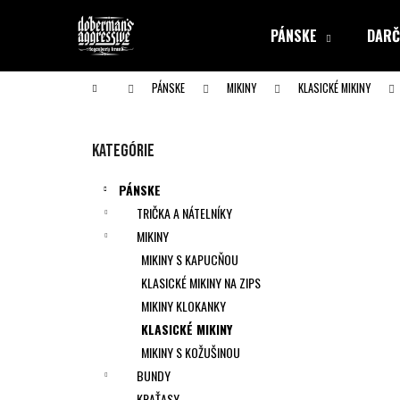
K
Prejsť
na
o
PÁNSKE
DARČ
obsah
Späť
Späť
š
do obchodu
do obchodu
í
Domov
PÁNSKE
MIKINY
KLASICKÉ MIKINY
k
B
o
Preskočiť
Kategórie
č
kategórie
n
PÁNSKE
ý
TRIČKA A NÁTELNÍKY
p
MIKINY
a
MIKINY S KAPUCŇOU
n
KLASICKÉ MIKINY NA ZIPS
e
MIKINY KLOKANKY
l
KLASICKÉ MIKINY
MIKINY S KOŽUŠINOU
BUNDY
KRAŤASY