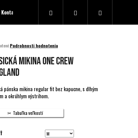
Hľadať
Prihlásenie
Nákupný
Kontakty
košík
né
otené
Podrobnosti hodnotenia
nie
u
SICKÁ MIKINA ONE CREW
GLAND
ek.
ká pánska mikina regular fit bez kapucne, s dlhým
m a okrúhlym výstrihom.
Tabuľka veľkostí
Ť