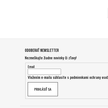
Z
á
Odoberať newsletter
p
Nezmeškajte žiadne novinky či zľavy!
ä
t
Email
i
Vložením e-mailu súhlasíte s
podmienkami ochrany osob
e
PRIHLÁSIŤ SA