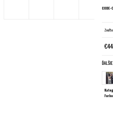
CODE-
Zvoľte
€44
Jednot
cena:
Ďalši
Kateg
Farba