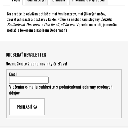
Na chrbte je odvážna potlač s motívmi boxerov, motýlikových nožov,
zovretých pästí a postavy v kukle. Nižšie sa nachádzajú slogany:
Loyalty.
Brotherhood. One crew.
a
One for all, all for one.
Vpredu, na hrudi, je menšia
potlač s boxerom a nápisom Doberman's.
Z
á
Odoberať newsletter
p
Nezmeškajte žiadne novinky či zľavy!
ä
t
Email
i
Vložením e-mailu súhlasíte s
podmienkami ochrany osobných
e
údajov
PRIHLÁSIŤ SA