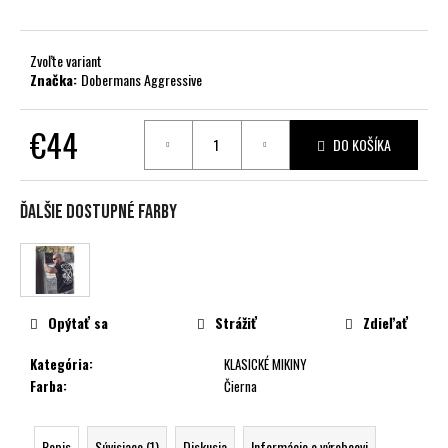
č
a
m
Zvoľte variant
e
Značka:
Dobermans Aggressive
€44
DO KOŠÍKA
Jednotková
cena:
Ďalšie dostupné farby
Opýtať sa
Strážiť
Zdieľať
Kategória
:
KLASICKÉ MIKINY
Farba
:
Čierna
Popis
Súvisiace (1)
Diskusia
Informácie o výrobcovi