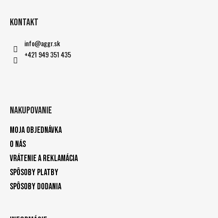
Kontakt
info
@
aggr.sk
+421 949 351 435
Nakupovanie
Moja objednávka
O nás
Vrátenie a reklamácia
Spôsoby platby
Spôsoby dodania