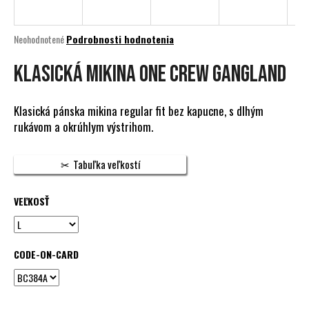
á
j
Priemerné
Neohodnotené
Podrobnosti hodnotenia
s
hodnotenie
produktu
KLASICKÁ MIKINA ONE CREW GANGLAND
ť
je
?
0,0
z
Klasická pánska mikina regular fit bez kapucne, s dlhým
5
rukávom a okrúhlym výstrihom.
hviezdičiek.
HĽADAŤ
Tabuľka veľkostí
VEĽKOSŤ
O
d
p
CODE-ON-CARD
o
r
ú