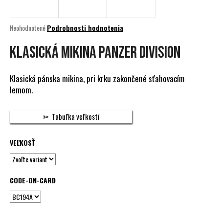
á
j
Priemerné
Neohodnotené
Podrobnosti hodnotenia
s
hodnotenie
produktu
KLASICKÁ MIKINA PANZER DIVISION
ť
je
?
0,0
z
Klasická pánska mikina, pri krku zakončené sťahovacím
5
lemom.
hviezdičiek.
HĽADAŤ
Tabuľka veľkostí
VEĽKOSŤ
O
d
p
CODE-ON-CARD
o
r
ú