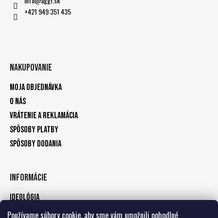
info
@
aggr.sk
+421 949 351 435
Nakupovanie
Moja objednávka
O nás
Vrátenie a reklamácia
Spôsoby platby
Spôsoby dodania
Informácie
Ideológia
Kontakty
Používame súbory cookie, aby sme vám umožnili pohodlné