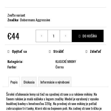
č
a
m
Zvoľte variant
e
Značka:
Dobermans Aggressive
€44
DO KOŠÍKA
Jednotková
cena:
Opýtať sa
Strážiť
Zdieľať
Kategória
:
KLASICKÉ MIKINY
Farba
:
Čierna
Popis
Diskusia
Informácie o výrobcovi
Široké sťahovacie lemy sú tiež na spodnej strane a u rukávov mikiny. Na
ľavom rukáve je malá nášivka s logom značky. Model je vyrobený z vysoko
kvalitnej bavlny s hmotnosťou 320g. Na prednej strane mikiny je potlač
zobrazujúce tri tanky, ktoré idú na bojovom poli. Na zadnej strane trička je