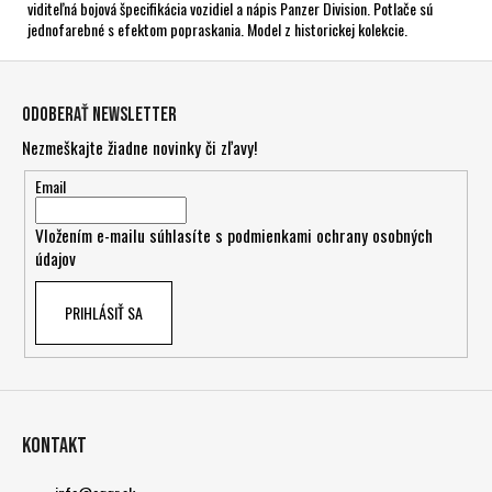
viditeľná bojová špecifikácia vozidiel a nápis Panzer Division. Potlače sú
jednofarebné s efektom popraskania. Model z historickej kolekcie.
Z
á
Odoberať newsletter
p
Nezmeškajte žiadne novinky či zľavy!
ä
t
Email
i
Vložením e-mailu súhlasíte s
podmienkami ochrany osobných
e
údajov
PRIHLÁSIŤ SA
Kontakt