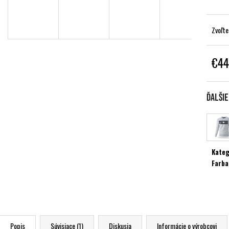
Zvoľte
€44
Jednot
cena:
Ďalši
Kateg
Farba
Popis
Súvisiace (1)
Diskusia
Informácie o výrobcovi