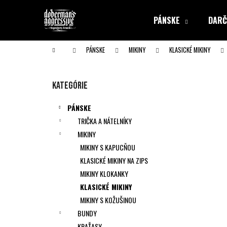
K
Prejsť
na
o
PÁNSKE
DARČ
obsah
Späť
Späť
š
do obchodu
do obchodu
í
Domov
PÁNSKE
MIKINY
KLASICKÉ MIKINY
k
B
o
Preskočiť
Kategórie
č
kategórie
n
PÁNSKE
ý
TRIČKA A NÁTELNÍKY
p
MIKINY
a
MIKINY S KAPUCŇOU
n
KLASICKÉ MIKINY NA ZIPS
e
MIKINY KLOKANKY
l
KLASICKÉ MIKINY
MIKINY S KOŽUŠINOU
BUNDY
KRAŤASY