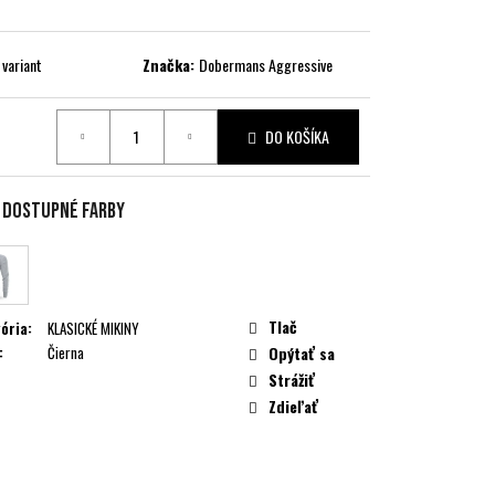
 variant
Značka:
Dobermans Aggressive
DO KOŠÍKA
ková
e dostupné farby
Tlač
ória
:
KLASICKÉ MIKINY
:
Čierna
Opýtať sa
Strážiť
Zdieľať