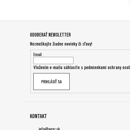
Z
á
Odoberať newsletter
p
Nezmeškajte žiadne novinky či zľavy!
ä
t
Email
i
Vložením e-mailu súhlasíte s
podmienkami ochrany osob
e
PRIHLÁSIŤ SA
Kontakt
info
@
aggr.sk