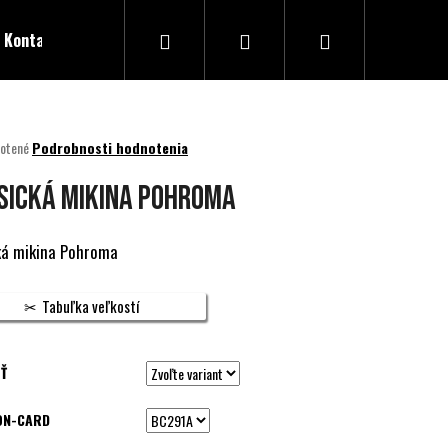
Hľadať
Prihlásenie
Nákupný
Kontakty
košík
né
otené
Podrobnosti hodnotenia
nie
u
SICKÁ MIKINA POHROMA
ká mikina Pohroma
ek.
Tabuľka veľkostí
Ť
ON-CARD