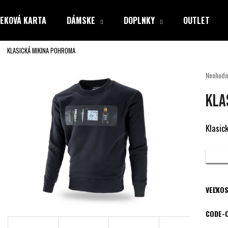
EKOVÁ KARTA
DÁMSKE
DOPLNKY
OUTLET
KLASICKÁ MIKINA POHROMA
Čo potrebujete nájsť?
Priemer
Neohodn
hodnote
produkt
HĽADAŤ
KLA
je
0,0
z
Klasic
5
Odporúčame
hviezdiči
VEĽKOS
CODE-