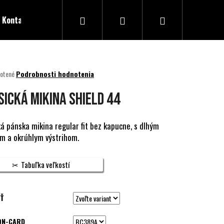
Hľadať
Prihlásenie
Nákupný
Kontakty
košík
né
otené
Podrobnosti hodnotenia
nie
u
SICKÁ MIKINA SHIELD 44
ká pánska mikina regular fit bez kapucne, s dlhým
m a okrúhlym výstrihom.
ek.
Tabuľka veľkostí
Ť
ON-CARD