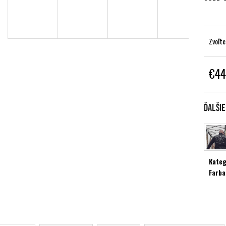
Zvoľte
€44
Jednot
cena:
Ďalši
Kateg
Farba