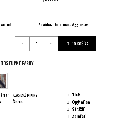
 variant
Značka:
Dobermans Aggressive
DO KOŠÍKA
ková
e dostupné farby
Tlač
ória
:
KLASICKÉ MIKINY
:
Čierna
Opýtať sa
Strážiť
Zdieľať