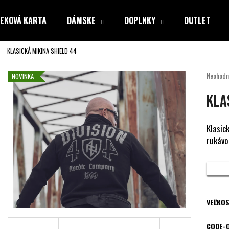
EKOVÁ KARTA
DÁMSKE
DOPLNKY
OUTLET
KLASICKÁ MIKINA SHIELD 44
Čo potrebujete nájsť?
Priemer
Neohodn
NOVINKA
hodnote
produkt
HĽADAŤ
KLA
je
0,0
z
Klasic
5
rukávo
Odporúčame
hviezdiči
VEĽKOS
CODE-