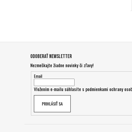
Z
á
Odoberať newsletter
p
Nezmeškajte žiadne novinky či zľavy!
ä
t
Email
i
Vložením e-mailu súhlasíte s
podmienkami ochrany osob
e
PRIHLÁSIŤ SA