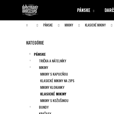
K
Prejsť
na
o
PÁNSKE
DARČ
obsah
Späť
Späť
š
do obchodu
do obchodu
í
Domov
PÁNSKE
MIKINY
KLASICKÉ MIKINY
k
B
o
Preskočiť
Kategórie
č
kategórie
n
PÁNSKE
ý
TRIČKA A NÁTELNÍKY
p
MIKINY
a
MIKINY S KAPUCŇOU
n
KLASICKÉ MIKINY NA ZIPS
e
MIKINY KLOKANKY
l
KLASICKÉ MIKINY
MIKINY S KOŽUŠINOU
BUNDY
KRAŤASY