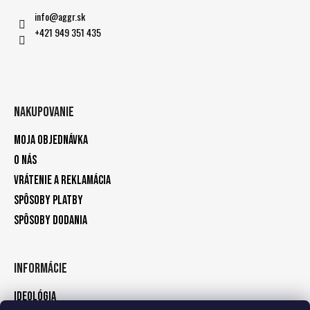
info
@
aggr.sk
+421 949 351 435
Nakupovanie
Moja objednávka
O nás
Vrátenie a reklamácia
Spôsoby platby
Spôsoby dodania
Informácie
Ideológia