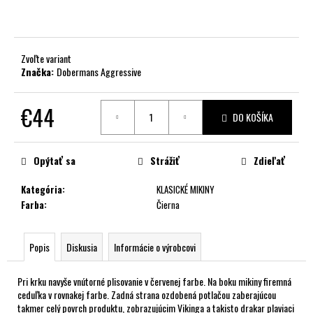
č
a
m
e
Zvoľte variant
Značka:
Dobermans Aggressive
€44
DO KOŠÍKA
Jednotková
cena:
Opýtať sa
Strážiť
Zdieľať
Kategória
:
KLASICKÉ MIKINY
Farba
:
Čierna
Popis
Diskusia
Informácie o výrobcovi
Pri krku navyše vnútorné plisovanie v červenej farbe. Na boku mikiny firemná
ceduľka v rovnakej farbe. Zadná strana ozdobená potlačou zaberajúcou
takmer celý povrch produktu, zobrazujúcim Vikinga a takisto drakar plaviaci