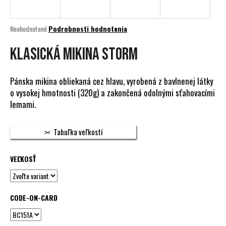
á
j
Priemerné
Neohodnotené
Podrobnosti hodnotenia
s
hodnotenie
produktu
KLASICKÁ MIKINA STORM
ť
je
?
0,0
z
Pánska mikina obliekaná cez hlavu, vyrobená z bavlnenej látky
5
o vysokej hmotnosti (320g) a zakončená odolnými sťahovacími
hviezdičiek.
lemami.
HĽADAŤ
Tabuľka veľkostí
VEĽKOSŤ
O
d
p
o
CODE-ON-CARD
r
ú