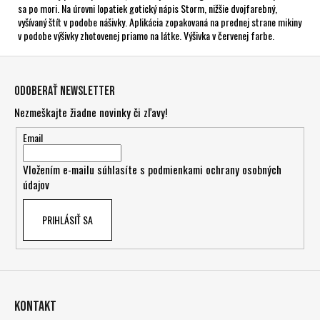
sa po mori. Na úrovni lopatiek gotický nápis Storm, nižšie dvojfarebný,
vyšívaný štít v podobe nášivky. Aplikácia zopakovaná na prednej strane mikiny
v podobe výšivky zhotovenej priamo na látke. Výšivka v červenej farbe.
Z
á
Odoberať newsletter
p
Nezmeškajte žiadne novinky či zľavy!
ä
t
Email
i
Vložením e-mailu súhlasíte s
podmienkami ochrany osobných
e
údajov
PRIHLÁSIŤ SA
Kontakt