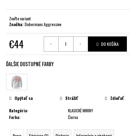
č
a
m
Zvoľte variant
e
Značka:
Dobermans Aggressive
€44
DO KOŠÍKA
Jednotková
cena:
Ďalšie dostupné farby
Opýtať sa
Strážiť
Zdieľať
Kategória
:
KLASICKÉ MIKINY
Farba
:
Čierna
Popis
Súvisiace (1)
Diskusia
Informácie o výrobcovi