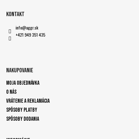
Kontakt
info
@
aggr.sk
+421 949 351 435
Nakupovanie
Moja objednávka
O nás
Vrátenie a reklamácia
Spôsoby platby
Spôsoby dodania