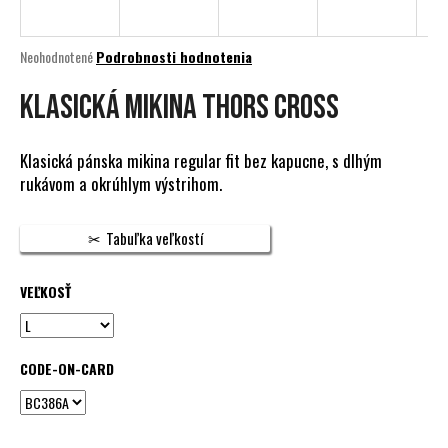
á
j
Priemerné
Neohodnotené
Podrobnosti hodnotenia
s
hodnotenie
produktu
KLASICKÁ MIKINA THORS CROSS
ť
je
?
0,0
z
Klasická pánska mikina regular fit bez kapucne, s dlhým
5
rukávom a okrúhlym výstrihom.
hviezdičiek.
HĽADAŤ
Tabuľka veľkostí
VEĽKOSŤ
O
d
p
CODE-ON-CARD
o
r
ú