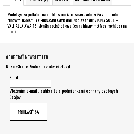
Model vyniká potlačou na chrbte s motívom severského kríža zdobeného
runovými nápismi a vikingskými symbolmi. Nápisy znejú: VIKING SOUL –
VALHALLA AWAITS. Menšia potlač odkazujúca na hlavný motív sa nachádza na
hrudi.
Z
á
Odoberať newsletter
p
Nezmeškajte žiadne novinky či zľavy!
ä
t
Email
i
Vložením e-mailu súhlasíte s
podmienkami ochrany osobných
e
údajov
PRIHLÁSIŤ SA