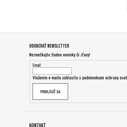
Z
á
Odoberať newsletter
p
Nezmeškajte žiadne novinky či zľavy!
ä
t
Email
i
Vložením e-mailu súhlasíte s
podmienkami ochrany osob
e
PRIHLÁSIŤ SA
Kontakt