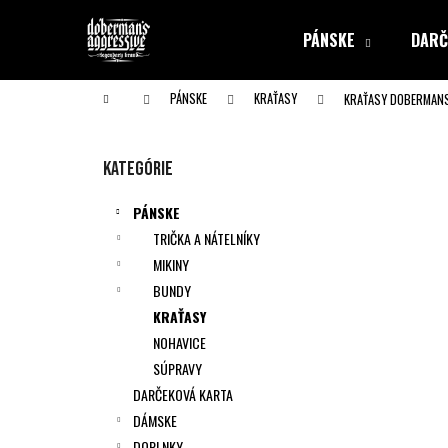
K
Prejsť
na
o
PÁNSKE
DARČ
obsah
Späť
Späť
š
do obchodu
do obchodu
í
Domov
PÁNSKE
KRAŤASY
KRAŤASY DOBERMANS
k
B
o
Preskočiť
Kategórie
č
kategórie
n
PÁNSKE
ý
TRIČKA A NÁTELNÍKY
p
MIKINY
a
BUNDY
n
KRAŤASY
e
NOHAVICE
l
SÚPRAVY
DARČEKOVÁ KARTA
DÁMSKE
DOPLNKY