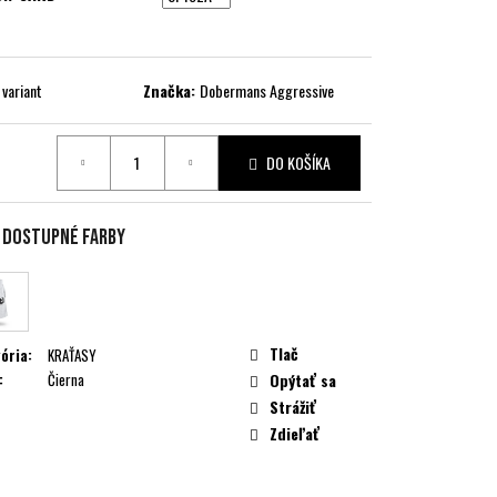
 variant
Značka:
Dobermans Aggressive
DO KOŠÍKA
ková
e dostupné farby
Tlač
ória
:
KRAŤASY
:
Čierna
Opýtať sa
Strážiť
Zdieľať