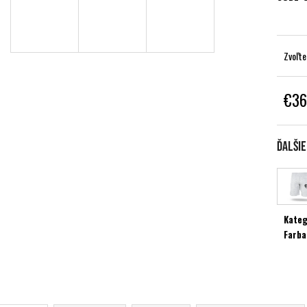
Zvoľte
€36
Jednot
cena:
Ďalši
Kateg
Farba