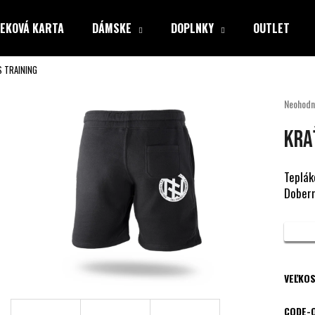
EKOVÁ KARTA
DÁMSKE
DOPLNKY
OUTLET
 TRAINING
Čo potrebujete nájsť?
Priemer
Neohodn
hodnote
produkt
HĽADAŤ
KRA
je
0,0
z
Teplák
5
Doberm
Odporúčame
hviezdiči
VEĽKOS
CODE-