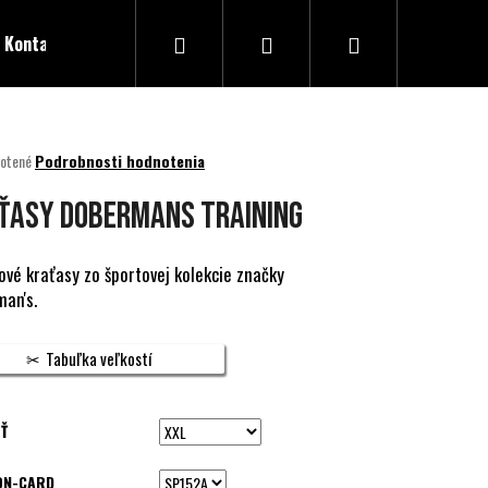
Hľadať
Prihlásenie
Nákupný
Kontakty
košík
né
otené
Podrobnosti hodnotenia
nie
u
ŤASY DOBERMANS TRAINING
ové kraťasy zo športovej kolekcie značky
an's.
ek.
Tabuľka veľkostí
Ť
ON-CARD