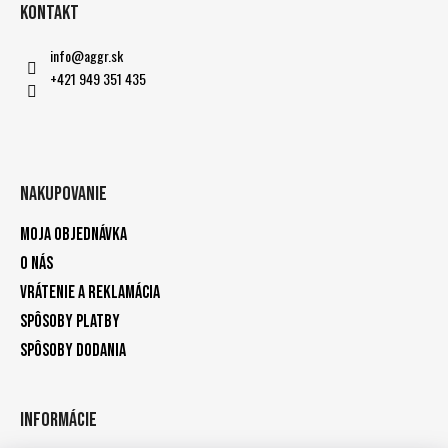
Kontakt
info
@
aggr.sk
+421 949 351 435
Nakupovanie
Moja objednávka
O nás
Vrátenie a reklamácia
Spôsoby platby
Spôsoby dodania
Informácie