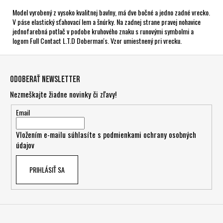
Model vyrobený z vysoko kvalitnej bavlny, má dve bočné a jedno zadné vrecko.
V páse elastický sťahovací lem a šnúrky. Na zadnej strane pravej nohavice
jednofarebná potlač v podobe kruhového znaku s runovými symbolmi a
logom Full Contact L.T.D Doberman's. Vzor umiestnený pri vrecku.
Z
á
Odoberať newsletter
p
Nezmeškajte žiadne novinky či zľavy!
ä
t
Email
i
Vložením e-mailu súhlasíte s
podmienkami ochrany osobných
e
údajov
PRIHLÁSIŤ SA