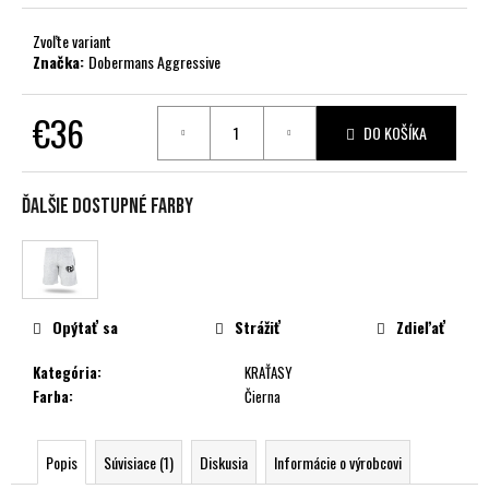
č
a
Zvoľte variant
m
Značka:
Dobermans Aggressive
e
€36
DO KOŠÍKA
Jednotková
cena:
Ďalšie dostupné farby
Opýtať sa
Strážiť
Zdieľať
Kategória
:
KRAŤASY
Farba
:
Čierna
Popis
Súvisiace (1)
Diskusia
Informácie o výrobcovi