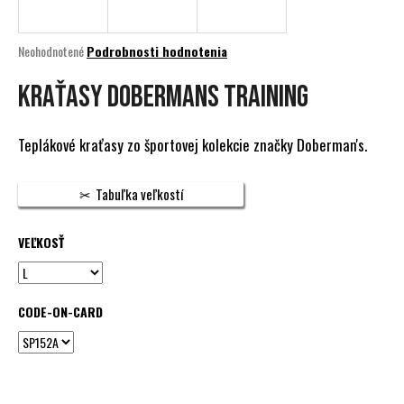
á
j
Priemerné
Neohodnotené
Podrobnosti hodnotenia
s
hodnotenie
produktu
KRAŤASY DOBERMANS TRAINING
ť
je
?
0,0
z
Teplákové kraťasy zo športovej kolekcie značky Doberman's.
5
hviezdičiek.
Tabuľka veľkostí
HĽADAŤ
VEĽKOSŤ
O
d
CODE-ON-CARD
p
o
r
ú