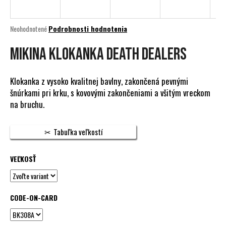
á
j
Priemerné
Neohodnotené
Podrobnosti hodnotenia
s
hodnotenie
produktu
Mikina klokanka Death Dealers
ť
je
?
0,0
z
Klokanka z vysoko kvalitnej bavlny, zakončená pevnými
5
šnúrkami pri krku, s kovovými zakončeniami a všitým vreckom
hviezdičiek.
na bruchu.
HĽADAŤ
Tabuľka veľkostí
VEĽKOSŤ
O
d
p
o
CODE-ON-CARD
r
ú