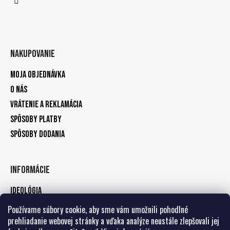
Nakupovanie
Moja objednávka
O nás
Vrátenie a reklamácia
Spôsoby platby
Spôsoby dodania
Informácie
Ideológia
Kontakty
Používame súbory cookie, aby sme vám umožnili pohodlné
prehliadanie webovej stránky a vďaka analýze neustále zlepšovali jej
Zásady ochrany osobných údajov