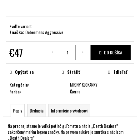
č
a
m
e
Zvoľte variant
Značka:
Dobermans Aggressive
€47
DO KOŠÍKA
Jednotková
cena:
Opýtať sa
Strážiť
Zdieľať
Kategória
:
MIKINY KLOKANKY
Farba
:
Čierna
Popis
Diskusia
Informácie o výrobcovi
Na prednej strane je veľká potlač guľometu a nápis „Death Dealers”
zakončený malým logom značky. Na pravom rukáve je smrtka s nápisom
„Death Dealers”.