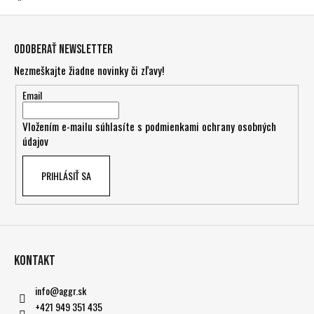
Z
á
Odoberať newsletter
p
Nezmeškajte žiadne novinky či zľavy!
ä
t
Email
i
Vložením e-mailu súhlasíte s
podmienkami ochrany osobných
e
údajov
PRIHLÁSIŤ SA
Kontakt
info
@
aggr.sk
+421 949 351 435