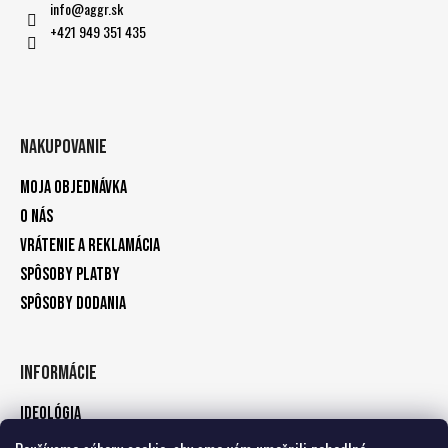
info
@
aggr.sk
+421 949 351 435
Nakupovanie
Moja objednávka
O nás
Vrátenie a reklamácia
Spôsoby platby
Spôsoby dodania
Informácie
Ideológia
Kontakty