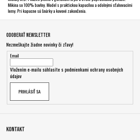
Mikina so 100% bavlny. Model s praktickou kapucňou a odolnými sťahovacími
lemy. Pri kapucne sú šnúrky a kovové zakončenia.
Z
á
Odoberať newsletter
p
Nezmeškajte žiadne novinky či zľavy!
ä
t
Email
i
Vložením e-mailu súhlasíte s
podmienkami ochrany osobných
e
údajov
PRIHLÁSIŤ SA
Kontakt