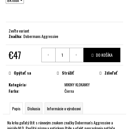
č
a
m
e
Zvoľte variant
Značka:
Dobermans Aggressive
€47
DO KOŠÍKA
Jednotková
cena:
Opýtať sa
Strážiť
Zdieľať
Kategória
:
MIKINY KLOKANKY
Farba
:
Čierna
Popis
Diskusia
Informácie o výrobcovi
Na krku guľatý štít s rúnovým znakom značky Doberman's Aggressive a
iniciály M.D. Použité písmo v gotickom štýle a efekt popraskania potlače.