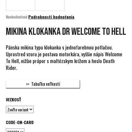
á
j
Priemerné
Neohodnotené
Podrobnosti hodnotenia
s
hodnotenie
produktu
MIKINA KLOKANKA DR WELCOME TO HELL
ť
je
?
0,0
z
Pánska mikina typu klokanka s jednofarebnou potlačou.
5
Uprostred vzoru je postava motorkára, vyššie nápis Welcome
hviezdičiek.
To Hell, nižšie prápor s maltézskym krížom a heslo Death
Rider.
HĽADAŤ
Tabuľka veľkostí
O
VEĽKOSŤ
d
p
o
r
CODE-ON-CARD
ú