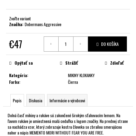
č
a
m
Zvoľte variant
e
Značka:
Dobermans Aggressive
€47
DO KOŠÍKA
Jednotková
cena:
Opýtať sa
Strážiť
Zdieľať
Kategória
:
MIKINY KLOKANKY
Farba
:
Čierna
Popis
Diskusia
Informácie o výrobcovi
Dolná časť mikiny a rukáve sú zakončené širokým sťahovacím lemom. Na
ľavom rukáve je umiestnená malá ceduľka s logom značky. Na prednej strane
sa nachádza vzor, ktorý zobrazuje kostru človeka so zbraňou smerujúcou
nahor a nápis MEMENTO MORI WITHOUT FEAR YOU ARE FREE.