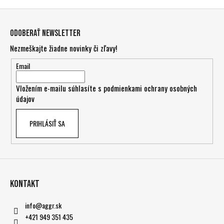
Z
á
Odoberať newsletter
p
Nezmeškajte žiadne novinky či zľavy!
ä
t
Email
i
Vložením e-mailu súhlasíte s
podmienkami ochrany osobných
e
údajov
PRIHLÁSIŤ SA
Kontakt
info
@
aggr.sk
+421 949 351 435