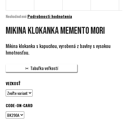
á
j
Priemerné
Neohodnotené
Podrobnosti hodnotenia
s
hodnotenie
produktu
MIKINA KLOKANKA MEMENTO MORI
ť
je
?
0,0
z
Mikina klokanka s kapucňou, vyrobená z bavlny s vysokou
5
hmotnosťou.
hviezdičiek.
HĽADAŤ
Tabuľka veľkostí
VEĽKOSŤ
O
d
p
CODE-ON-CARD
o
r
ú