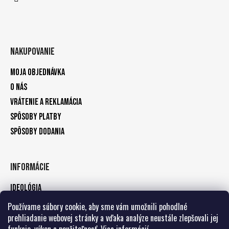
Nakupovanie
Moja objednávka
O nás
Vrátenie a reklamácia
Spôsoby platby
Spôsoby dodania
Informácie
Ideológia
Kontakty
Používame súbory cookie, aby sme vám umožnili pohodlné
prehliadanie webovej stránky a vďaka analýze neustále zlepšovali jej
Zásady ochrany osobných údajov