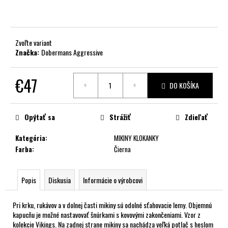
č
a
m
e
Zvoľte variant
Značka:
Dobermans Aggressive
€47
DO KOŠÍKA
Jednotková
cena:
Opýtať sa
Strážiť
Zdieľať
Kategória
:
MIKINY KLOKANKY
Farba
:
Čierna
Popis
Diskusia
Informácie o výrobcovi
Pri krku, rukávov a v dolnej časti mikiny sú odolné sťahovacie lemy. Objemnú
kapucňu je možné nastavovať šnúrkami s kovovými zakončeniami. Vzor z
kolekcie Vikings. Na zadnej strane mikiny sa nachádza veľká potlač s heslom