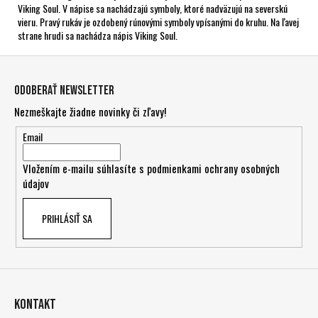
Viking Soul. V nápise sa nachádzajú symboly, ktoré nadväzujú na severskú
vieru. Pravý rukáv je ozdobený rúnovými symboly vpísanými do kruhu. Na ľavej
strane hrudi sa nachádza nápis Viking Soul.
Z
á
Odoberať newsletter
p
Nezmeškajte žiadne novinky či zľavy!
ä
t
Email
i
Vložením e-mailu súhlasíte s
podmienkami ochrany osobných
e
údajov
PRIHLÁSIŤ SA
Kontakt