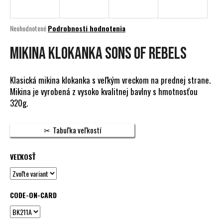
á
j
Priemerné
Neohodnotené
Podrobnosti hodnotenia
s
hodnotenie
produktu
MIKINA KLOKANKA SONS OF REBELS
ť
je
?
0,0
z
Klasická mikina klokanka s veľkým vreckom na prednej strane.
5
Mikina je vyrobená z vysoko kvalitnej bavlny s hmotnosťou
hviezdičiek.
320g.
HĽADAŤ
Tabuľka veľkostí
VEĽKOSŤ
O
d
p
o
CODE-ON-CARD
r
ú