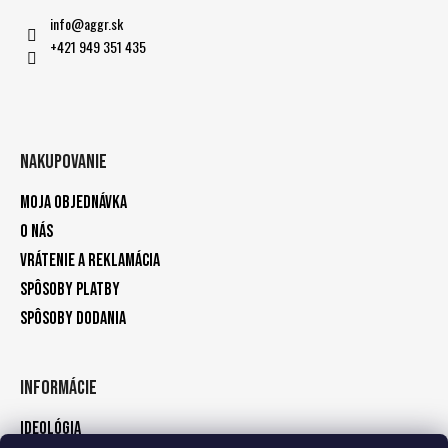
info
@
aggr.sk
+421 949 351 435
Nakupovanie
Moja objednávka
O nás
Vrátenie a reklamácia
Spôsoby platby
Spôsoby dodania
Informácie
Ideológia