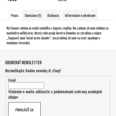
Popis
Súvisiace (1)
Diskusia
Informácie o výrobcovi
Na ľavom rukáve je malá ceduľka s logom značky. Na zadnej strane mikiny sa
nachádza veľký vzor, ktorý zobrazuje kostru človeka so zbraňou a nápis
„Support your local arms dealer”, na prednej strane sa vzor opakuje v
menšom formáte.
Z
á
Odoberať newsletter
p
Nezmeškajte žiadne novinky či zľavy!
ä
t
Email
i
Vložením e-mailu súhlasíte s
podmienkami ochrany osobných
e
údajov
PRIHLÁSIŤ SA