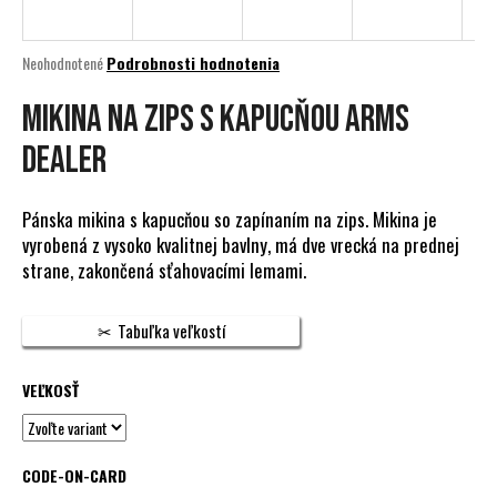
á
j
Priemerné
Neohodnotené
Podrobnosti hodnotenia
s
hodnotenie
produktu
Mikina na zips s kapucňou Arms
ť
je
?
0,0
Dealer
z
5
hviezdičiek.
Pánska mikina s kapucňou so zapínaním na zips. Mikina je
vyrobená z vysoko kvalitnej bavlny, má dve vrecká na prednej
HĽADAŤ
strane, zakončená sťahovacími lemami.
Tabuľka veľkostí
O
d
VEĽKOSŤ
p
o
r
CODE-ON-CARD
ú