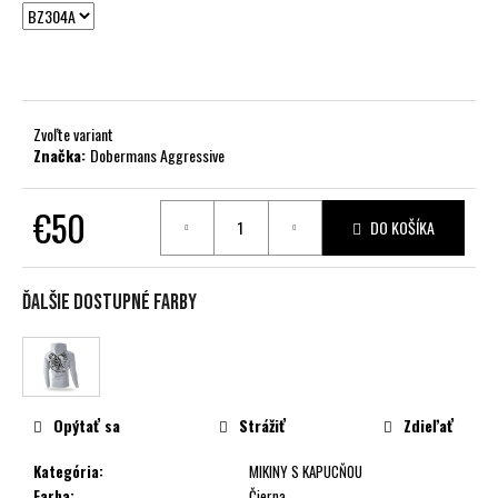
č
a
m
e
Zvoľte variant
Značka:
Dobermans Aggressive
€50
DO KOŠÍKA
Jednotková
cena:
Ďalšie dostupné farby
Opýtať sa
Strážiť
Zdieľať
Kategória
:
MIKINY S KAPUCŇOU
Farba
:
Čierna