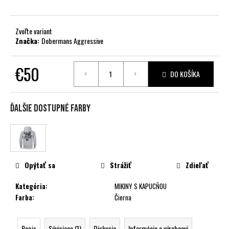
č
a
m
Zvoľte variant
e
Značka:
Dobermans Aggressive
€50
DO KOŠÍKA
Jednotková
cena:
Ďalšie dostupné farby
Opýtať sa
Strážiť
Zdieľať
Kategória
:
MIKINY S KAPUCŇOU
Farba
:
Čierna
Popis
Súvisiace (1)
Diskusia
Informácie o výrobcovi