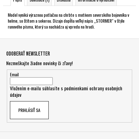
Model vyniká výraznou potlačou na chrbte s motívom severského bojovníka v
helme, so štítom a sekerou. Dizajn dopĺňa veľký nápis „STORMER“ v štýle
runového písma, ktorý sa nachádza aj vpredu na hrudi.
Z
á
Odoberať newsletter
p
Nezmeškajte žiadne novinky či zľavy!
ä
t
Email
i
Vložením e-mailu súhlasíte s
podmienkami ochrany osobných
e
údajov
PRIHLÁSIŤ SA