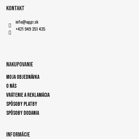
Kontakt
info
@
aggr.sk
+421 949 351 435
Nakupovanie
Moja objednávka
O nás
Vrátenie a reklamácia
Spôsoby platby
Spôsoby dodania
Informácie