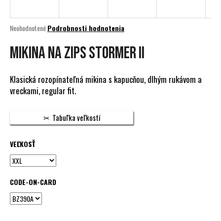
á
j
Priemerné
Neohodnotené
Podrobnosti hodnotenia
s
hodnotenie
produktu
Mikina na zips STORMER II
ť
je
?
0,0
z
Klasická rozopínateľná mikina s kapucňou, dlhým rukávom a
5
vreckami, regular fit.
hviezdičiek.
HĽADAŤ
Tabuľka veľkostí
VEĽKOSŤ
O
d
p
CODE-ON-CARD
o
r
ú