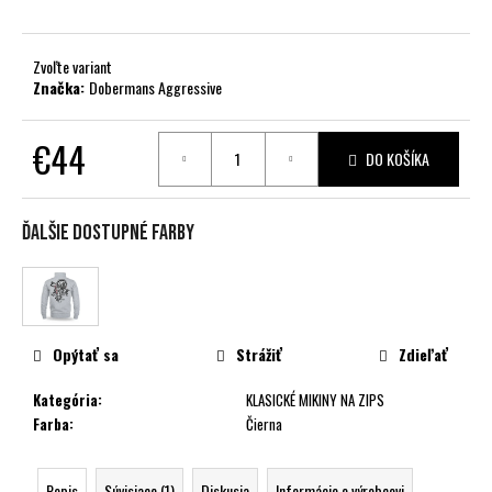
č
a
m
Zvoľte variant
e
Značka:
Dobermans Aggressive
€44
DO KOŠÍKA
Jednotková
cena:
Ďalšie dostupné farby
Opýtať sa
Strážiť
Zdieľať
Kategória
:
KLASICKÉ MIKINY NA ZIPS
Farba
:
Čierna
Popis
Súvisiace (1)
Diskusia
Informácie o výrobcovi