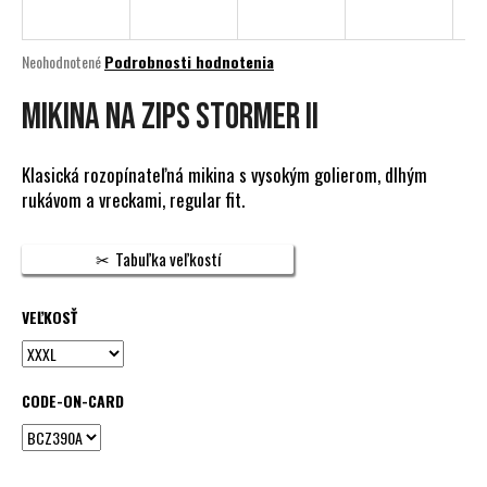
á
j
Priemerné
Neohodnotené
Podrobnosti hodnotenia
s
hodnotenie
produktu
Mikina na zips STORMER II
ť
je
?
0,0
z
Klasická rozopínateľná mikina s vysokým golierom, dlhým
5
rukávom a vreckami, regular fit.
hviezdičiek.
HĽADAŤ
Tabuľka veľkostí
VEĽKOSŤ
O
d
p
CODE-ON-CARD
o
r
ú