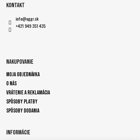
Kontakt
info
@
aggr.sk
+421 949 351 435
Nakupovanie
Moja objednávka
O nás
Vrátenie a reklamácia
Spôsoby platby
Spôsoby dodania
Informácie