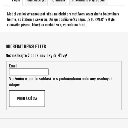
Model vyniká výraznou potlačou na chrbte s motívom severského bojovníka v
helme, so štítom a sekerou. Dizajn dopĺňa veľký nápis „STORMER“ v štýle
runového písma, ktorý sa nachádza aj vpredu na hrudi.
Z
á
Odoberať newsletter
p
Nezmeškajte žiadne novinky či zľavy!
ä
t
Email
i
Vložením e-mailu súhlasíte s
podmienkami ochrany osobných
e
údajov
PRIHLÁSIŤ SA