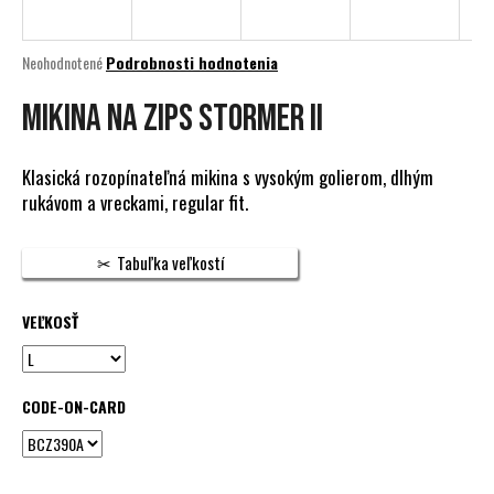
á
j
Priemerné
Neohodnotené
Podrobnosti hodnotenia
s
hodnotenie
produktu
Mikina na zips STORMER II
ť
je
?
0,0
z
Klasická rozopínateľná mikina s vysokým golierom, dlhým
5
rukávom a vreckami, regular fit.
hviezdičiek.
HĽADAŤ
Tabuľka veľkostí
VEĽKOSŤ
O
d
p
CODE-ON-CARD
o
r
ú