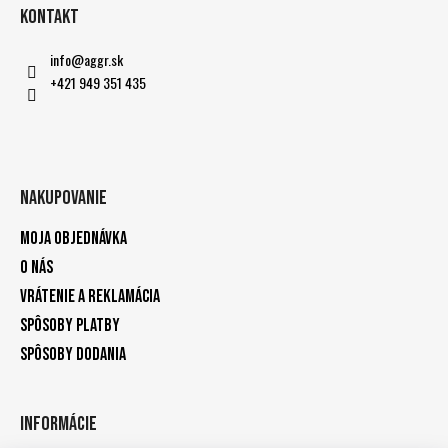
Kontakt
info
@
aggr.sk
+421 949 351 435
Nakupovanie
Moja objednávka
O nás
Vrátenie a reklamácia
Spôsoby platby
Spôsoby dodania
Informácie