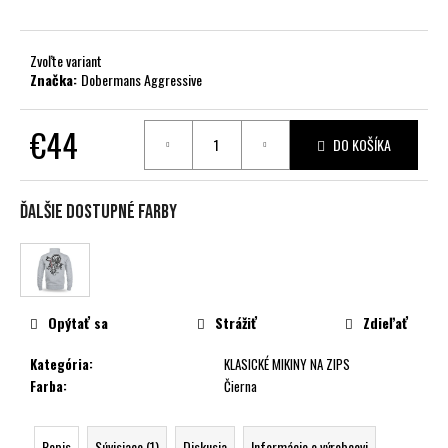
č
a
m
Zvoľte variant
e
Značka:
Dobermans Aggressive
€44
DO KOŠÍKA
Jednotková
cena:
Ďalšie dostupné farby
Opýtať sa
Strážiť
Zdieľať
Kategória
:
KLASICKÉ MIKINY NA ZIPS
Farba
:
Čierna
Popis
Súvisiace (1)
Diskusia
Informácie o výrobcovi