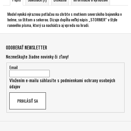
Model vyniká výraznou potlačou na chrbte s motívom severského bojovníka v
helme, so štítom a sekerou. Dizajn dopĺňa veľký nápis „STORMER“ v štýle
runového písma, ktorý sa nachádza aj vpredu na hrudi.
Z
á
Odoberať newsletter
p
Nezmeškajte žiadne novinky či zľavy!
ä
t
Email
i
Vložením e-mailu súhlasíte s
podmienkami ochrany osobných
e
údajov
PRIHLÁSIŤ SA