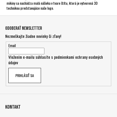
mikiny sa nachádza malá nášivka v tvare štítu, ktorá je vytvorená 3D
technikou predstavujúce naše logo.
Z
á
Odoberať newsletter
p
Nezmeškajte žiadne novinky či zľavy!
ä
t
Email
i
Vložením e-mailu súhlasíte s
podmienkami ochrany osobných
e
údajov
PRIHLÁSIŤ SA
Kontakt