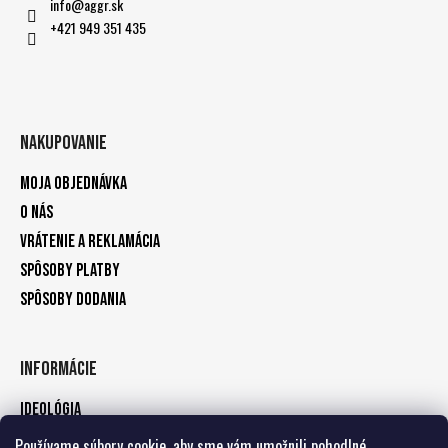
info
@
aggr.sk
+421 949 351 435
Nakupovanie
Moja objednávka
O nás
Vrátenie a reklamácia
Spôsoby platby
Spôsoby dodania
Informácie
Ideológia
Kontakty
Používame súbory cookie, aby sme vám umožnili pohodlné