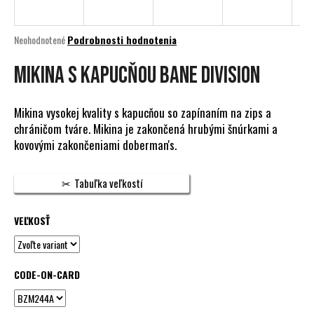
á
j
Priemerné
Neohodnotené
Podrobnosti hodnotenia
s
hodnotenie
produktu
MIKINA S KAPUCŇOU BANE DIVISION
ť
je
?
0,0
z
Mikina vysokej kvality s kapucňou so zapínaním na zips a
5
chráničom tváre. Mikina je zakončená hrubými šnúrkami a
hviezdičiek.
kovovými zakončeniami doberman's.
HĽADAŤ
Tabuľka veľkostí
VEĽKOSŤ
O
d
p
o
CODE-ON-CARD
r
ú