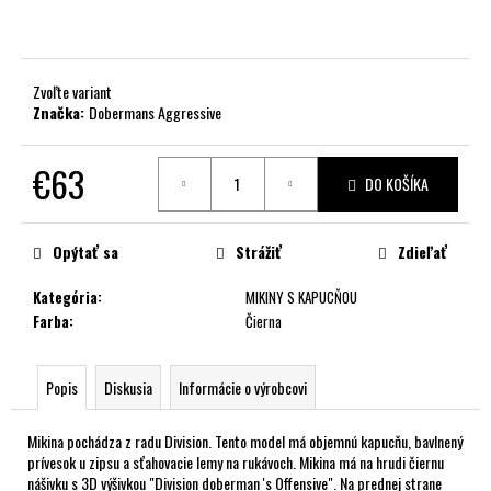
č
a
m
e
Zvoľte variant
Značka:
Dobermans Aggressive
€63
DO KOŠÍKA
Jednotková
cena:
Opýtať sa
Strážiť
Zdieľať
Kategória
:
MIKINY S KAPUCŇOU
Farba
:
Čierna
Popis
Diskusia
Informácie o výrobcovi
Mikina pochádza z radu Division. Tento model má objemnú kapucňu, bavlnený
prívesok u zipsu a sťahovacie lemy na rukávoch. Mikina má na hrudi čiernu
nášivku s 3D výšivkou "Division doberman 's Offensive". Na prednej strane