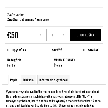
č
a
m
Zvoľte variant
e
Značka:
Dobermans Aggressive
€50
DO KOŠÍKA
Jednotková
cena:
Opýtať sa
Strážiť
Zdieľať
Kategória
:
MIKINY KLOKANKY
Farba
:
Čierna
Popis
Diskusia
Informácie o výrobcovi
Vyrobené z vysoko kvalitného materiálu, ktorý zaručuje komfort a odolnosť.
Na prednej strane sa nachádza veľká nášivka s nápisom „DIVISION“ a
runovým symbolom, ktorá dodáva celku výrazný a moderný charakter. Zadná
strana zostáva hladká, bez ďalších ozdôb. Univerzálny model vhodný na