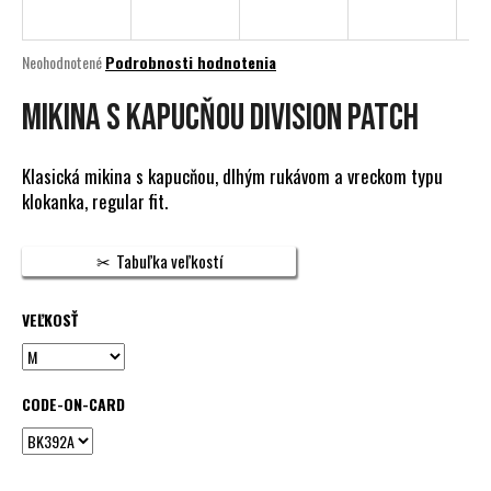
á
j
Priemerné
Neohodnotené
Podrobnosti hodnotenia
s
hodnotenie
produktu
Mikina s kapucňou DIVISION PATCH
ť
je
?
0,0
z
Klasická mikina s kapucňou, dlhým rukávom a vreckom typu
5
klokanka, regular fit.
hviezdičiek.
HĽADAŤ
Tabuľka veľkostí
VEĽKOSŤ
O
d
p
CODE-ON-CARD
o
r
ú