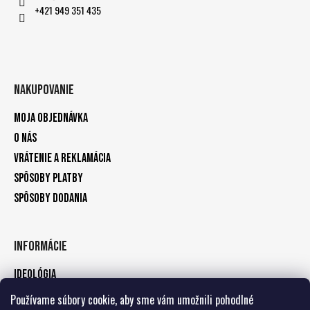
+421 949 351 435
Nakupovanie
Moja objednávka
O nás
Vrátenie a reklamácia
Spôsoby platby
Spôsoby dodania
Informácie
Ideológia
Kontakty
Používame súbory cookie, aby sme vám umožnili pohodlné