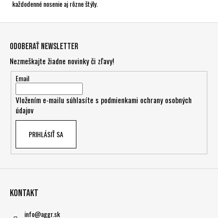
každodenné nosenie aj rôzne štýly.
Z
á
Odoberať newsletter
p
Nezmeškajte žiadne novinky či zľavy!
ä
t
Email
i
Vložením e-mailu súhlasíte s
podmienkami ochrany osobných
e
údajov
PRIHLÁSIŤ SA
Kontakt
info
@
aggr.sk