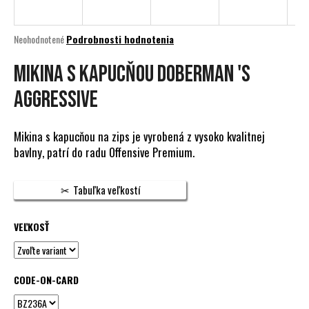
á
j
Priemerné
Neohodnotené
Podrobnosti hodnotenia
s
hodnotenie
produktu
MIKINA S KAPUCŇOU DOBERMAN 'S
ť
je
?
0,0
AGGRESSIVE
z
5
hviezdičiek.
Mikina s kapucňou na zips je vyrobená z vysoko kvalitnej
bavlny, patrí do radu Offensive Premium.
HĽADAŤ
Tabuľka veľkostí
O
VEĽKOSŤ
d
p
o
CODE-ON-CARD
r
ú