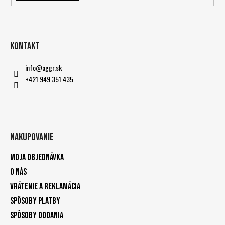
Kontakt
info
@
aggr.sk
+421 949 351 435
Nakupovanie
Moja objednávka
O nás
Vrátenie a reklamácia
Spôsoby platby
Spôsoby dodania