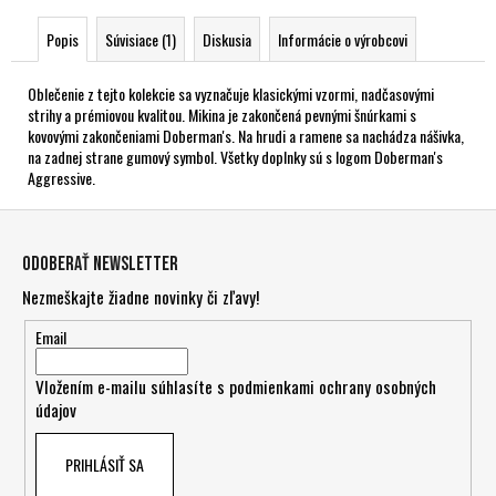
Popis
Súvisiace (1)
Diskusia
Informácie o výrobcovi
Oblečenie z tejto kolekcie sa vyznačuje klasickými vzormi, nadčasovými
strihy a prémiovou kvalitou. Mikina je zakončená pevnými šnúrkami s
kovovými zakončeniami Doberman's. Na hrudi a ramene sa nachádza nášivka,
na zadnej strane gumový symbol. Všetky doplnky sú s logom Doberman's
Aggressive.
Z
á
Odoberať newsletter
p
Nezmeškajte žiadne novinky či zľavy!
ä
t
Email
i
Vložením e-mailu súhlasíte s
podmienkami ochrany osobných
e
údajov
PRIHLÁSIŤ SA