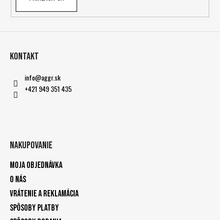
Kontakt
info
@
aggr.sk
+421 949 351 435
Nakupovanie
Moja objednávka
O nás
Vrátenie a reklamácia
Spôsoby platby