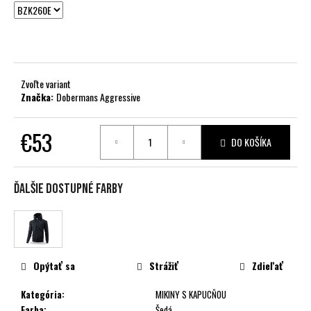
č
a
m
e
Zvoľte variant
Značka:
Dobermans Aggressive
€53
DO KOŠÍKA
Jednotková
cena:
Ďalšie dostupné farby
Opýtať sa
Strážiť
Zdieľať
Kategória
:
MIKINY S KAPUCŇOU
Farba
:
Šedá