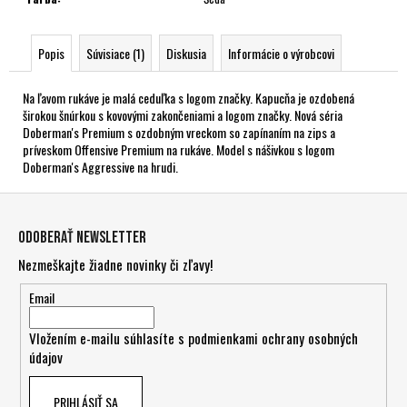
Popis
Súvisiace (1)
Diskusia
Informácie o výrobcovi
Na ľavom rukáve je malá ceduľka s logom značky. Kapucňa je ozdobená
širokou šnúrkou s kovovými zakončeniami a logom značky. Nová séria
Doberman's Premium s ozdobným vreckom so zapínaním na zips a
príveskom Offensive Premium na rukáve. Model s nášivkou s logom
Doberman's Aggressive na hrudi.
Z
á
Odoberať newsletter
p
Nezmeškajte žiadne novinky či zľavy!
ä
t
Email
i
Vložením e-mailu súhlasíte s
podmienkami ochrany osobných
e
údajov
PRIHLÁSIŤ SA