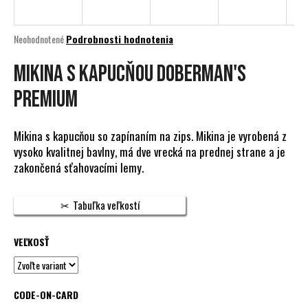
á
j
Priemerné
Neohodnotené
Podrobnosti hodnotenia
s
hodnotenie
produktu
MIKINA S KAPUCŇOU DOBERMAN'S
ť
je
?
0,0
PREMIUM
z
5
hviezdičiek.
Mikina s kapucňou so zapínaním na zips. Mikina je vyrobená z
vysoko kvalitnej bavlny, má dve vrecká na prednej strane a je
HĽADAŤ
zakončená sťahovacími lemy.
Tabuľka veľkostí
O
d
VEĽKOSŤ
p
o
r
CODE-ON-CARD
ú