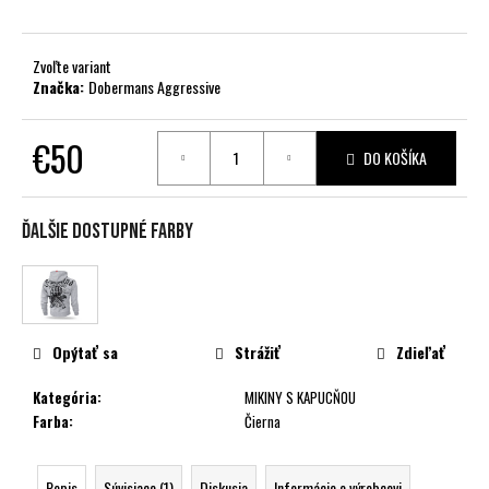
č
a
m
Zvoľte variant
e
Značka:
Dobermans Aggressive
€50
DO KOŠÍKA
Jednotková
cena:
Ďalšie dostupné farby
Opýtať sa
Strážiť
Zdieľať
Kategória
:
MIKINY S KAPUCŇOU
Farba
:
Čierna
Popis
Súvisiace (1)
Diskusia
Informácie o výrobcovi