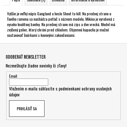
Vyššie je veľký nápis Gangland a heslo Shoot to kill. Na prednej strane u
ľavého ramena sa nachádza potlač s názvom modelu. Mikina je vyrobená z
vysoko kvalitnej bavlny. Na prednej strane má zips a dve vrecká. Model má
zvýšený golier, ktorý chráni pred chladom. Objemnú kapucňu je možné
nastavovať šnúrkami s kovovými zakončeniami.
Z
á
Odoberať newsletter
p
Nezmeškajte žiadne novinky či zľavy!
ä
t
Email
i
Vložením e-mailu súhlasíte s
podmienkami ochrany osobných
e
údajov
PRIHLÁSIŤ SA