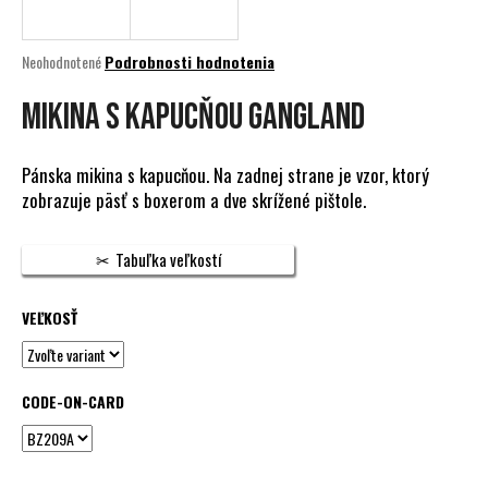
á
j
Priemerné
Neohodnotené
Podrobnosti hodnotenia
s
hodnotenie
produktu
MIKINA S KAPUCŇOU GANGLAND
ť
je
?
0,0
z
Pánska mikina s kapucňou. Na zadnej strane je vzor, ktorý
5
zobrazuje päsť s boxerom a dve skrížené pištole.
hviezdičiek.
HĽADAŤ
Tabuľka veľkostí
VEĽKOSŤ
O
d
p
CODE-ON-CARD
o
r
ú