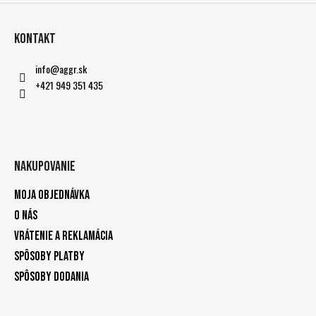
Kontakt
info
@
aggr.sk
+421 949 351 435
Nakupovanie
Moja objednávka
O nás
Vrátenie a reklamácia
Spôsoby platby
Spôsoby dodania