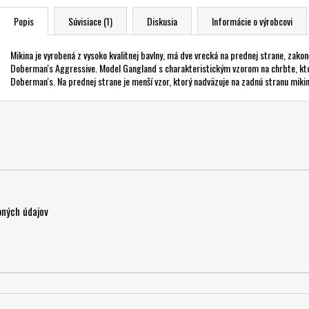
Popis
Súvisiace (1)
Diskusia
Informácie o výrobcovi
Mikina je vyrobená z vysoko kvalitnej bavlny, má dve vrecká na prednej strane, zak
Doberman's Aggressive. Model Gangland s charakteristickým vzorom na chrbte, ktor
Doberman's. Na prednej strane je menší vzor, ktorý nadväzuje na zadnú stranu mikin
ných údajov