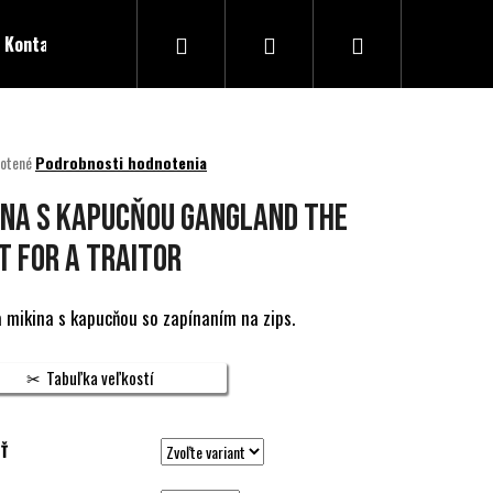
Hľadať
Prihlásenie
Nákupný
Kontakty
košík
né
otené
Podrobnosti hodnotenia
nie
u
INA S KAPUCŇOU GANGLAND THE
T FOR A TRAITOR
ek.
 mikina s kapucňou so zapínaním na zips.
Tabuľka veľkostí
Ť