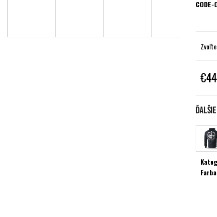
CODE-
Zvoľte
€44
Jednot
cena:
Ďalši
Kateg
Farba