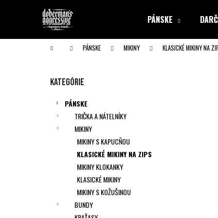
K
Prejsť
na
o
PÁNSKE
DARČ
obsah
Späť
Späť
š
do obchodu
do obchodu
í
Domov
PÁNSKE
MIKINY
KLASICKÉ MIKINY NA ZI
k
B
o
Preskočiť
Kategórie
č
kategórie
n
PÁNSKE
ý
TRIČKA A NÁTELNÍKY
p
MIKINY
a
MIKINY S KAPUCŇOU
n
KLASICKÉ MIKINY NA ZIPS
e
MIKINY KLOKANKY
l
KLASICKÉ MIKINY
MIKINY S KOŽUŠINOU
BUNDY
KRAŤASY