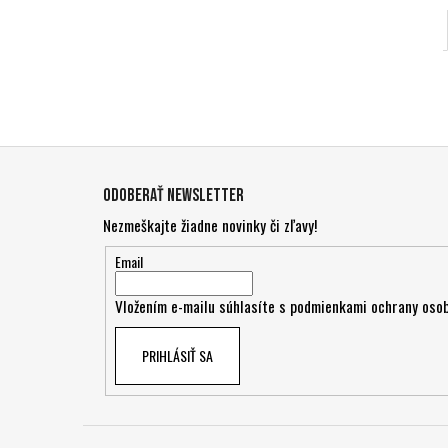
Z
á
Odoberať newsletter
p
Nezmeškajte žiadne novinky či zľavy!
ä
t
Email
i
Vložením e-mailu súhlasíte s
podmienkami ochrany osob
e
PRIHLÁSIŤ SA