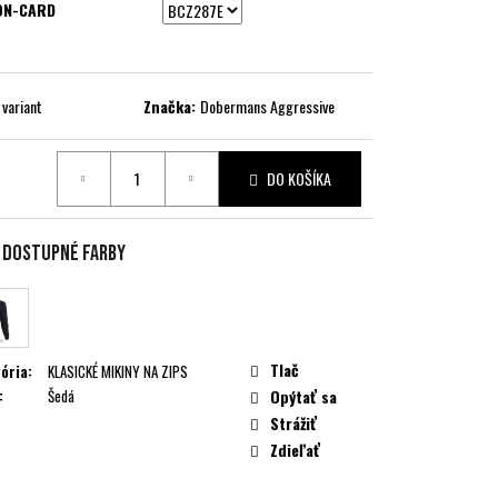
ON-CARD
 variant
Značka:
Dobermans Aggressive
DO KOŠÍKA
ková
e dostupné farby
Tlač
ória
:
KLASICKÉ MIKINY NA ZIPS
:
Šedá
Opýtať sa
Strážiť
Zdieľať