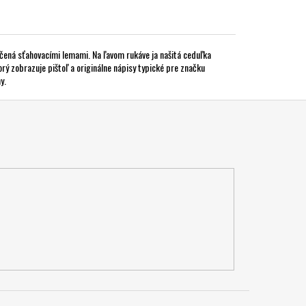
ončená sťahovacími lemami. Na ľavom rukáve ja našitá ceduľka
ý zobrazuje pištoľ a originálne nápisy typické pre značku
y.