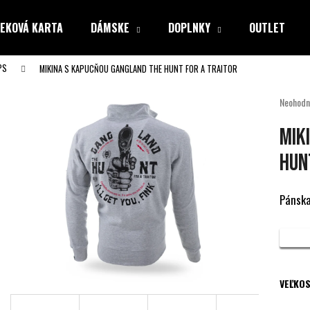
EKOVÁ KARTA
DÁMSKE
DOPLNKY
OUTLET
PS
MIKINA S KAPUCŇOU GANGLAND THE HUNT FOR A TRAITOR
Čo potrebujete nájsť?
Priemer
Neohodn
hodnote
produkt
HĽADAŤ
MIK
je
0,0
HUN
z
5
Odporúčame
hviezdiči
Pánska
VEĽKOS