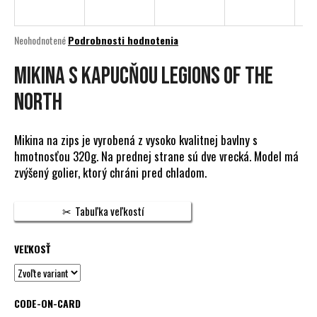
á
j
Priemerné
Neohodnotené
Podrobnosti hodnotenia
s
hodnotenie
produktu
MIKINA S KAPUCŇOU LEGIONS OF THE
ť
je
?
0,0
NORTH
z
5
hviezdičiek.
Mikina na zips je vyrobená z vysoko kvalitnej bavlny s
hmotnosťou 320g. Na prednej strane sú dve vrecká. Model má
HĽADAŤ
zvýšený golier, ktorý chráni pred chladom.
Tabuľka veľkostí
O
d
VEĽKOSŤ
p
o
r
CODE-ON-CARD
ú