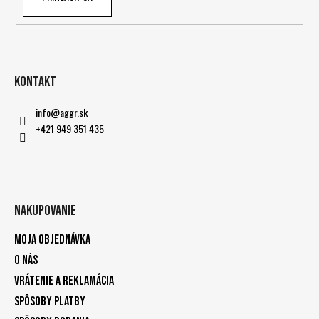
Kontakt
info
@
aggr.sk
+421 949 351 435
Nakupovanie
Moja objednávka
O nás
Vrátenie a reklamácia
Spôsoby platby