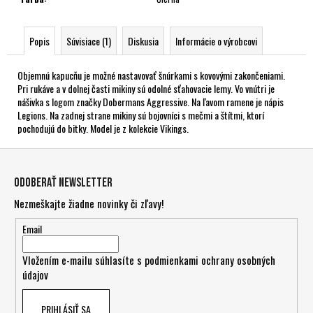
Popis
Súvisiace (1)
Diskusia
Informácie o výrobcovi
Objemnú kapucňu je možné nastavovať šnúrkami s kovovými zakončeniami.
Pri rukáve a v dolnej časti mikiny sú odolné sťahovacie lemy. Vo vnútri je
nášivka s logom značky Dobermans Aggressive. Na ľavom ramene je nápis
Legions. Na zadnej strane mikiny sú bojovníci s mečmi a štítmi, ktorí
pochodujú do bitky. Model je z kolekcie Vikings.
Z
á
Odoberať newsletter
p
Nezmeškajte žiadne novinky či zľavy!
ä
t
Email
i
Vložením e-mailu súhlasíte s
podmienkami ochrany osobných
e
údajov
PRIHLÁSIŤ SA