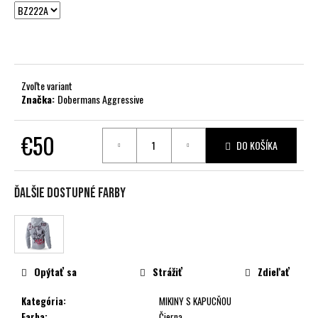
č
a
m
e
Zvoľte variant
Značka:
Dobermans Aggressive
€50
DO KOŠÍKA
Jednotková
cena:
Ďalšie dostupné farby
Opýtať sa
Strážiť
Zdieľať
Kategória
:
MIKINY S KAPUCŇOU
Farba
:
Čierna