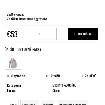
č
a
m
Zvoľte variant
e
Značka:
Dobermans Aggressive
€53
DO KOŠÍKA
Jednotková
cena:
Ďalšie dostupné farby
Opýtať sa
Strážiť
Zdieľať
Kategória
:
MIKINY S KAPUCŇOU
Farba
:
Čierna
Popis
Súvisiace (1)
Diskusia
Informácie o výrobcovi