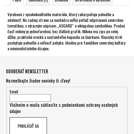
Vyrobená z vysokokvalitného materiálu, ktorý zabezpečuje pohodlie a
odolnosť. Na zadnej strane sa nachádza veľká potlač inšpirovaná severskou
tematikou, s výrazným nápisom „ASGARD“ a vikingskou symbolikou. Predná
časť mikiny je jednofarebná, bez ďalších grafík. Mikina má zips po celej
dĺžke, praktické vrecká a nastaviteľnú kapucňu so šnúrkami. Klasický strih
poskytuje pohodlie a voľnosť pohybu. Ideálna pre fanúšikov severskej kultúry
a minimalistického dizajnu.
Z
á
Odoberať newsletter
p
Nezmeškajte žiadne novinky či zľavy!
ä
t
Email
i
Vložením e-mailu súhlasíte s
podmienkami ochrany osobných
e
údajov
PRIHLÁSIŤ SA