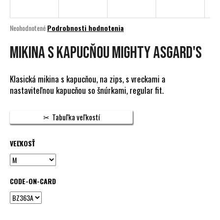
á
j
Priemerné
Neohodnotené
Podrobnosti hodnotenia
s
hodnotenie
produktu
Mikina s kapucňou MIGHTY ASGARD'S
ť
je
?
0,0
z
Klasická mikina s kapucňou, na zips, s vreckami a
5
nastaviteľnou kapucňou so šnúrkami, regular fit.
hviezdičiek.
HĽADAŤ
Tabuľka veľkostí
VEĽKOSŤ
O
d
p
CODE-ON-CARD
o
r
ú