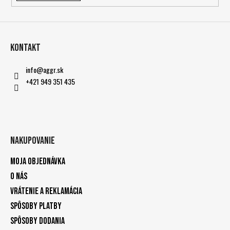
Kontakt
info
@
aggr.sk
+421 949 351 435
Nakupovanie
Moja objednávka
O nás
Vrátenie a reklamácia
Spôsoby platby
Spôsoby dodania