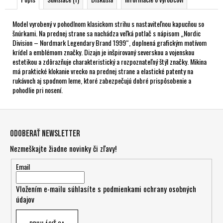
Model vyrobený v pohodlnom klasickom strihu s nastaviteľnou kapucňou so
šnúrkami. Na prednej strane sa nachádza veľká potlač s nápisom „Nordic
Division – Nordmark Legendary Brand 1999“, doplnená grafickým motívom
krídel a emblémom značky. Dizajn je inšpirovaný severskou a vojenskou
estetikou a zdôrazňuje charakteristický a rozpoznateľný štýl značky. Mikina
má praktické klokanie vrecko na prednej strane a elastické patenty na
rukávoch aj spodnom leme, ktoré zabezpečujú dobré prispôsobenie a
pohodlie pri nosení.
Z
á
Odoberať newsletter
p
Nezmeškajte žiadne novinky či zľavy!
ä
t
Email
i
Vložením e-mailu súhlasíte s
podmienkami ochrany osobných
e
údajov