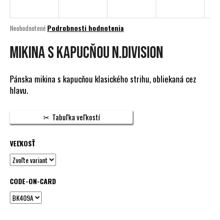
á
j
Priemerné
Neohodnotené
Podrobnosti hodnotenia
s
hodnotenie
produktu
MIKINA S KAPUCŇOU N.DIVISION
ť
je
?
0,0
z
Pánska mikina s kapucňou klasického strihu, obliekaná cez
5
hlavu.
hviezdičiek.
HĽADAŤ
Tabuľka veľkostí
VEĽKOSŤ
O
d
p
CODE-ON-CARD
o
r
ú