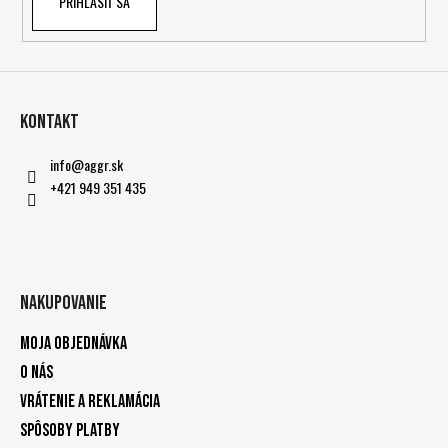
PRIHLÁSIŤ SA
Kontakt
info
@
aggr.sk
+421 949 351 435
Nakupovanie
Moja objednávka
O nás
Vrátenie a reklamácia
Spôsoby platby