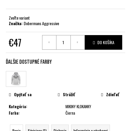
č
a
m
Zvoľte variant
e
Značka:
Dobermans Aggressive
€47
DO KOŠÍKA
Jednotková
cena:
Ďalšie dostupné farby
Opýtať sa
Strážiť
Zdieľať
Kategória
:
MIKINY KLOKANKY
Farba
:
Čierna
Popis
Súvisiace (1)
Diskusia
Informácie o výrobcovi