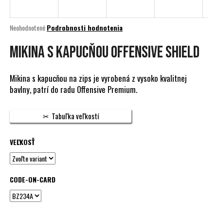
á
j
Priemerné
Neohodnotené
Podrobnosti hodnotenia
s
hodnotenie
produktu
MIKINA S KAPUCŇOU OFFENSIVE SHIELD
ť
je
?
0,0
z
Mikina s kapucňou na zips je vyrobená z vysoko kvalitnej
5
bavlny, patrí do radu Offensive Premium.
hviezdičiek.
HĽADAŤ
Tabuľka veľkostí
VEĽKOSŤ
O
d
p
CODE-ON-CARD
o
r
ú