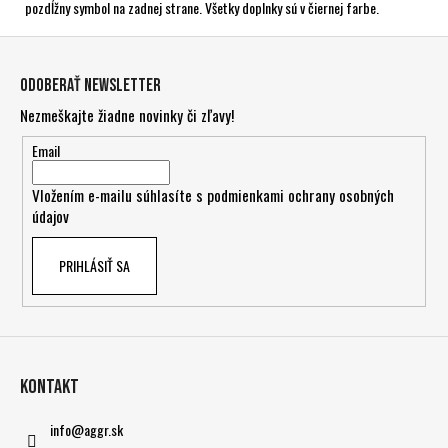
pozdĺžny symbol na zadnej strane. Všetky doplnky sú v čiernej farbe.
Z
á
Odoberať newsletter
p
Nezmeškajte žiadne novinky či zľavy!
ä
t
Email
i
Vložením e-mailu súhlasíte s
podmienkami ochrany osobných
e
údajov
PRIHLÁSIŤ SA
Kontakt
info
@
aggr.sk