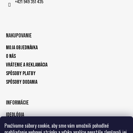
+421 949 351 435
Nakupovanie
Moja objednávka
O nás
Vrátenie a reklamácia
Spôsoby platby
Spôsoby dodania
Informácie
Ideológia
Kontakty
Používame súbory cookie, aby sme vám umožnili pohodlné
prehliadanie webovej stránky a vďaka analýze neustále zlepšovali jej
Zásady ochrany osobných údajov