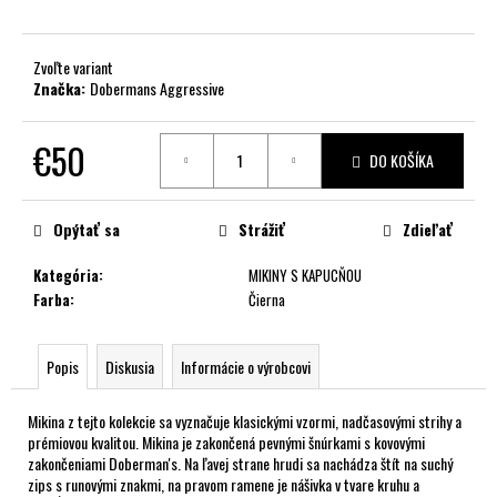
č
a
m
Zvoľte variant
e
Značka:
Dobermans Aggressive
€50
DO KOŠÍKA
Jednotková
cena:
Opýtať sa
Strážiť
Zdieľať
Kategória
:
MIKINY S KAPUCŇOU
Farba
:
Čierna
Popis
Diskusia
Informácie o výrobcovi
Mikina z tejto kolekcie sa vyznačuje klasickými vzormi, nadčasovými strihy a
prémiovou kvalitou. Mikina je zakončená pevnými šnúrkami s kovovými
zakončeniami Doberman's. Na ľavej strane hrudi sa nachádza štít na suchý
zips s runovými znakmi, na pravom ramene je nášivka v tvare kruhu a