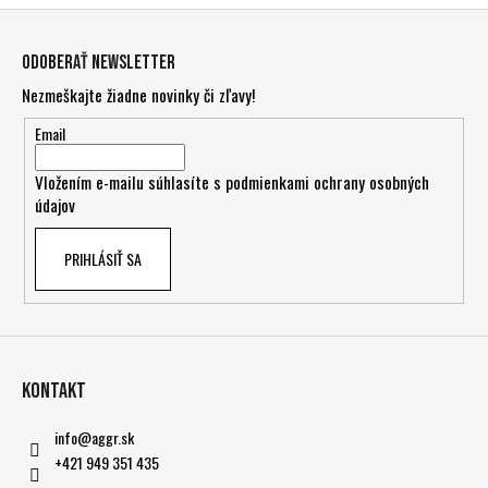
Z
á
Odoberať newsletter
p
Nezmeškajte žiadne novinky či zľavy!
ä
t
Email
i
Vložením e-mailu súhlasíte s
podmienkami ochrany osobných
e
údajov
PRIHLÁSIŤ SA
Kontakt
info
@
aggr.sk
+421 949 351 435