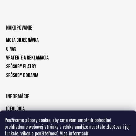
Nakupovanie
Moja objednávka
O nás
Vrátenie a reklamácia
Spôsoby platby
Spôsoby dodania
Informácie
Ideológia
Kontakty
Používame súbory cookie, aby sme vám umožnili pohodlné
prehliadanie webovej stránky a vďaka analýze neustále zlepšovali jej
Zásady ochrany osobných údajov
funkcie, výkon a použiteľnosť.
Viac informácií
Obchodné podmienky