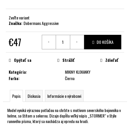
č
a
m
Zvoľte variant
e
Značka:
Dobermans Aggressive
€47
DO KOŠÍKA
Jednotková
cena:
Opýtať sa
Strážiť
Zdieľať
Kategória
:
MIKINY KLOKANKY
Farba
:
Čierna
Popis
Diskusia
Informácie o výrobcovi
Model vyniká výraznou potlačou na chrbte s motívom severského bojovníka v
helme, so štítom a sekerou. Dizajn dopĺňa veľký nápis „STORMER“ v štýle
runového písma, ktorý sa nachádza aj vpredu na hrudi.