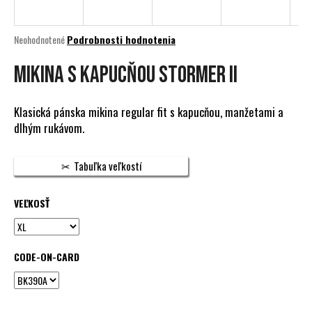
á
j
Priemerné
Neohodnotené
Podrobnosti hodnotenia
s
hodnotenie
produktu
MIKINA S KAPUCŇOU STORMER II
ť
je
?
0,0
z
Klasická pánska mikina regular fit s kapucňou, manžetami a
5
dlhým rukávom.
hviezdičiek.
HĽADAŤ
Tabuľka veľkostí
VEĽKOSŤ
O
d
p
CODE-ON-CARD
o
r
ú