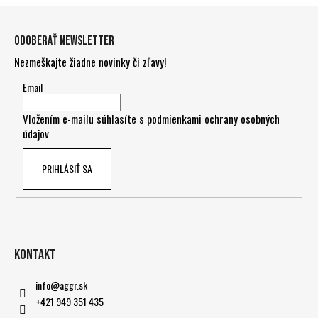
Z
á
Odoberať newsletter
p
Nezmeškajte žiadne novinky či zľavy!
ä
t
Email
i
Vložením e-mailu súhlasíte s
podmienkami ochrany osobných
e
údajov
PRIHLÁSIŤ SA
Kontakt
info
@
aggr.sk
+421 949 351 435