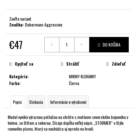
č
a
m
Zvoľte variant
e
Značka:
Dobermans Aggressive
€47
DO KOŠÍKA
Jednotková
cena:
Opýtať sa
Strážiť
Zdieľať
Kategória
:
MIKINY KLOKANKY
Farba
:
Čierna
Popis
Diskusia
Informácie o výrobcovi
Model vyniká výraznou potlačou na chrbte s motívom severského bojovníka v
helme, so štítom a sekerou. Dizajn dopĺňa veľký nápis „STORMER“ v štýle
runového písma, ktorý sa nachádza aj vpredu na hrudi.