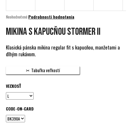
á
j
Priemerné
Neohodnotené
Podrobnosti hodnotenia
s
hodnotenie
produktu
MIKINA S KAPUCŇOU STORMER II
ť
je
?
0,0
z
Klasická pánska mikina regular fit s kapucňou, manžetami a
5
dlhým rukávom.
hviezdičiek.
HĽADAŤ
Tabuľka veľkostí
VEĽKOSŤ
O
d
p
CODE-ON-CARD
o
r
ú