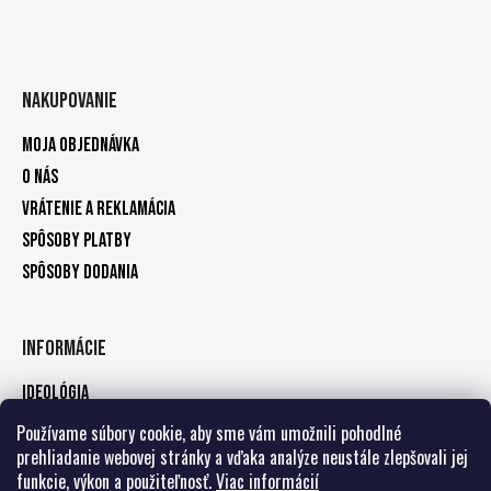
Nakupovanie
Moja objednávka
O nás
Vrátenie a reklamácia
Spôsoby platby
Spôsoby dodania
Informácie
Ideológia
Kontakty
Používame súbory cookie, aby sme vám umožnili pohodlné
prehliadanie webovej stránky a vďaka analýze neustále zlepšovali jej
Zásady ochrany osobných údajov
funkcie, výkon a použiteľnosť.
Viac informácií
Obchodné podmienky