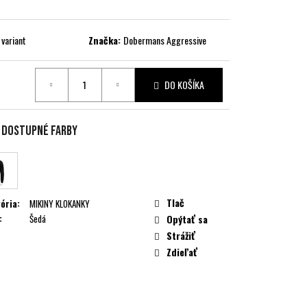
 variant
Značka:
Dobermans Aggressive
DO KOŠÍKA
ková
e dostupné farby
Tlač
ória
:
MIKINY KLOKANKY
:
Šedá
Opýtať sa
Strážiť
Zdieľať