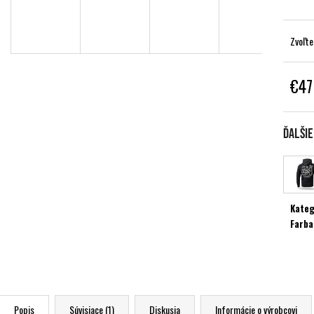
Zvoľte
€47
Jednot
cena:
Ďalši
Kateg
Farba
Popis
Súvisiace (1)
Diskusia
Informácie o výrobcovi