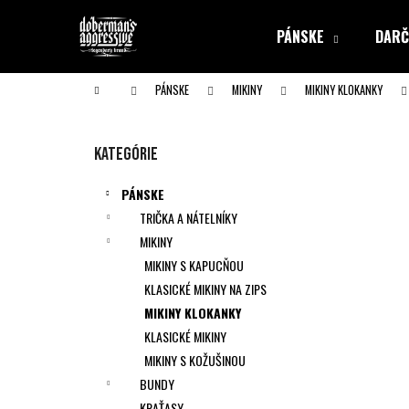
K
Prejsť
na
o
PÁNSKE
DARČ
obsah
Späť
Späť
š
do obchodu
do obchodu
í
Domov
PÁNSKE
MIKINY
MIKINY KLOKANKY
k
B
o
Preskočiť
Kategórie
č
kategórie
n
PÁNSKE
ý
TRIČKA A NÁTELNÍKY
p
MIKINY
a
MIKINY S KAPUCŇOU
n
KLASICKÉ MIKINY NA ZIPS
e
MIKINY KLOKANKY
l
KLASICKÉ MIKINY
MIKINY S KOŽUŠINOU
BUNDY
KRAŤASY