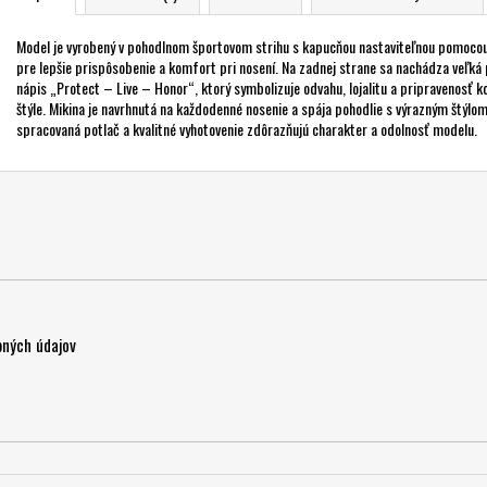
Model je vyrobený v pohodlnom športovom strihu s kapucňou nastaviteľnou pomocou
pre lepšie prispôsobenie a komfort pri nosení. Na zadnej strane sa nachádza veľká 
nápis „Protect – Live – Honor“, ktorý symbolizuje odvahu, lojalitu a pripravenosť 
štýle. Mikina je navrhnutá na každodenné nosenie a spája pohodlie s výrazným štýlom
spracovaná potlač a kvalitné vyhotovenie zdôrazňujú charakter a odolnosť modelu.
ných údajov