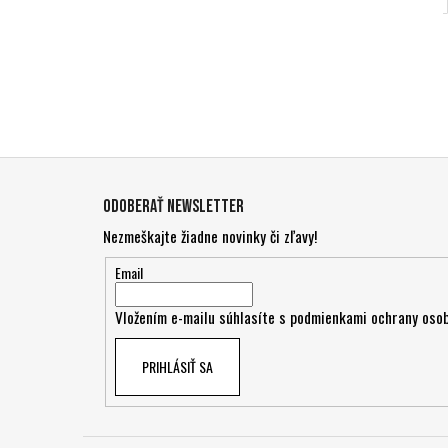
Z
á
Odoberať newsletter
p
Nezmeškajte žiadne novinky či zľavy!
ä
t
Email
i
Vložením e-mailu súhlasíte s
podmienkami ochrany osob
e
PRIHLÁSIŤ SA