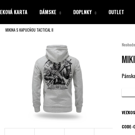
EKOVÁ KARTA
DÁMSKE
DOPLNKY
OUTLET
MIKINA S KAPUCŇOU TACTICAL II
Čo potrebujete nájsť?
Priemer
Neohodn
hodnote
produkt
HĽADAŤ
MIK
je
0,0
z
Pánska
5
Odporúčame
hviezdiči
VEĽKOS
CODE-