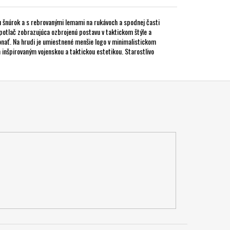
 šnúrok a s rebrovanými lemami na rukávoch a spodnej časti
potlač zobrazujúca ozbrojenú postavu v taktickom štýle a
konať. Na hrudi je umiestnené menšie logo v minimalistickom
 inšpirovaným vojenskou a taktickou estetikou. Starostlivo