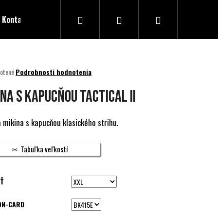
Hľadať
Prihlásenie
Nákupný
Kontakty
košík
né
otené
Podrobnosti hodnotenia
nie
u
INA S KAPUCŇOU TACTICAL II
 mikina s kapucňou klasického strihu.
ek.
Tabuľka veľkostí
Ť
ON-CARD