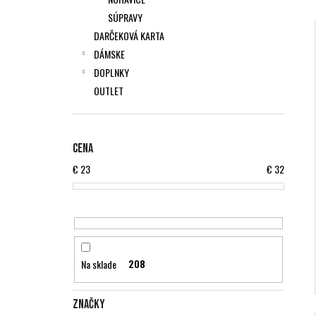
SÚPRAVY
DARČEKOVÁ KARTA
i
DÁMSKE
i
DOPLNKY
OUTLET
Cena
€
23
€
32
Na sklade
208
Značky