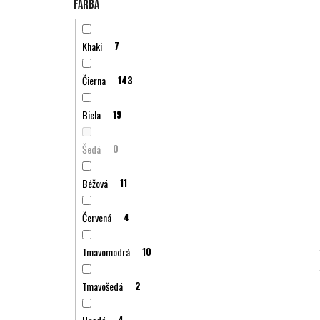
Farba
Khaki
7
Čierna
143
Biela
19
Šedá
0
Béžová
11
Červená
4
Tmavomodrá
10
Tmavošedá
2