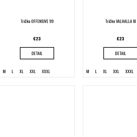
Tričko OFFENSIVE 99
Tričko VALHALLA III
€23
€23
DETAIL
DETAIL
M
L
XL
XXL
XXXL
M
L
XL
XXL
XXXL