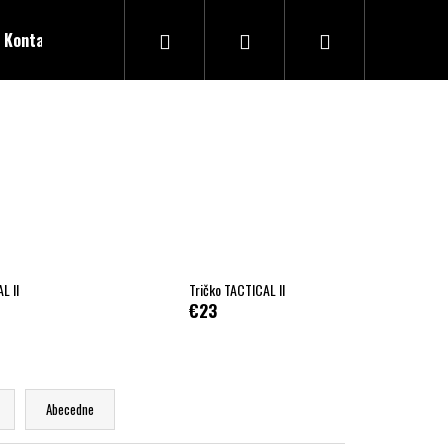
Hľadať
Prihlásenie
Nákupný
Kontakty
košík
L II
Tričko TACTICAL II
€23
Abecedne