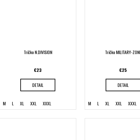
Tričko N.DIVISION
Tričko MILITARY-ZON
€23
€25
DETAIL
DETAIL
M
L
XL
XXL
XXXL
M
L
XL
XXL
XXXL