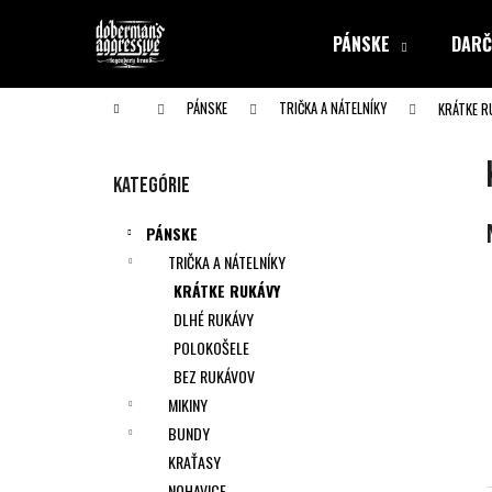
K
Prejsť
na
o
PÁNSKE
DARČ
obsah
Späť
Späť
š
do obchodu
do obchodu
í
Domov
PÁNSKE
TRIČKA A NÁTELNÍKY
KRÁTKE R
k
B
o
Preskočiť
Kategórie
č
kategórie
n
PÁNSKE
ý
TRIČKA A NÁTELNÍKY
p
KRÁTKE RUKÁVY
a
DLHÉ RUKÁVY
n
POLOKOŠELE
e
BEZ RUKÁVOV
l
MIKINY
BUNDY
KRAŤASY
NOHAVICE