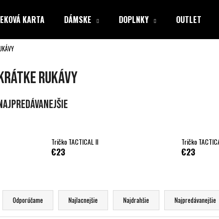
EKOVÁ KARTA
DÁMSKE
DOPLNKY
OUTLET
UKÁVY
Čo potrebujete nájsť?
KRÁTKE RUKÁVY
HĽADAŤ
Najpredávanejšie
Odporúčame
Tričko TACTICAL II
Tričko TACTICA
€23
€23
R
a
Odporúčame
Najlacnejšie
Najdrahšie
Najpredávanejšie
d