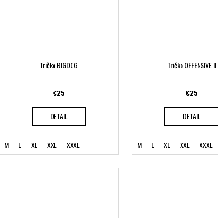
Tričko BIGDOG
Tričko OFFENSIVE II
€25
€25
DETAIL
DETAIL
M
L
XL
XXL
XXXL
M
L
XL
XXL
XXXL