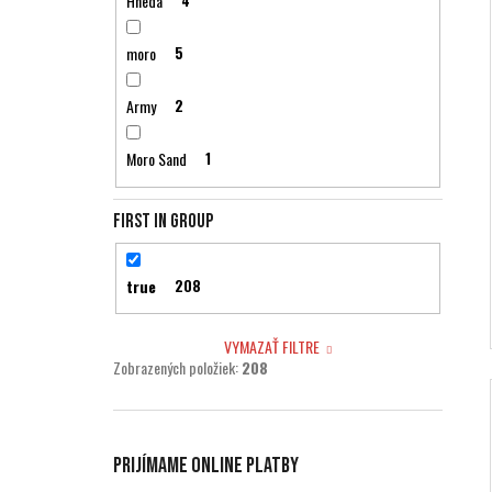
Hnedá
4
moro
5
Army
2
Moro Sand
1
First in group
true
208
VYMAZAŤ FILTRE
Zobrazených položiek:
208
Prijímame online platby