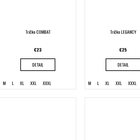
Tričko COMBAT
Tričko LEGANCY
€23
€25
DETAIL
DETAIL
M
L
XL
XXL
XXXL
M
L
XL
XXL
XXXL