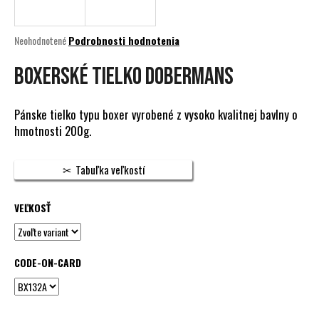
á
j
Priemerné
Neohodnotené
Podrobnosti hodnotenia
s
hodnotenie
produktu
BOXERSKÉ TIELKO DOBERMANS
ť
je
?
0,0
z
Pánske tielko typu boxer vyrobené z vysoko kvalitnej bavlny o
5
hmotnosti 200g.
hviezdičiek.
HĽADAŤ
Tabuľka veľkostí
VEĽKOSŤ
O
d
p
CODE-ON-CARD
o
r
ú