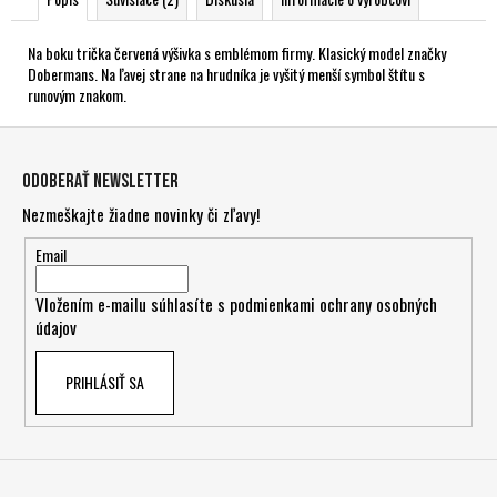
Na boku trička červená výšivka s emblémom firmy. Klasický model značky
Dobermans. Na ľavej strane na hrudníka je vyšitý menší symbol štítu s
runovým znakom.
Z
á
Odoberať newsletter
p
Nezmeškajte žiadne novinky či zľavy!
ä
t
Email
i
Vložením e-mailu súhlasíte s
podmienkami ochrany osobných
e
údajov
PRIHLÁSIŤ SA