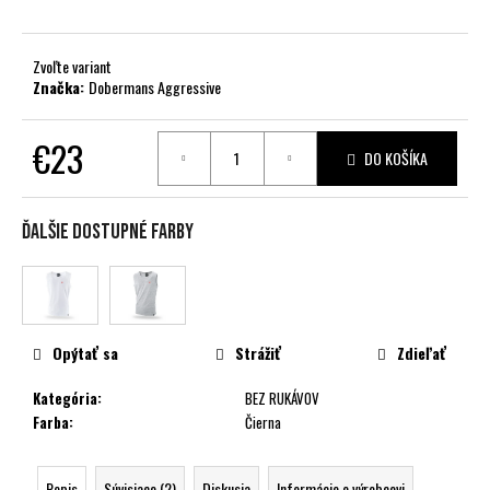
č
a
m
Zvoľte variant
e
Značka:
Dobermans Aggressive
€23
DO KOŠÍKA
Jednotková
cena:
Ďalšie dostupné farby
Opýtať sa
Strážiť
Zdieľať
Kategória
:
BEZ RUKÁVOV
Farba
:
Čierna
Popis
Súvisiace (2)
Diskusia
Informácie o výrobcovi