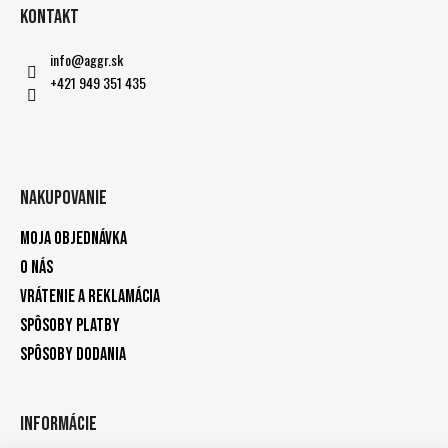
Kontakt
info
@
aggr.sk
+421 949 351 435
Nakupovanie
Moja objednávka
O nás
Vrátenie a reklamácia
Spôsoby platby
Spôsoby dodania
Informácie