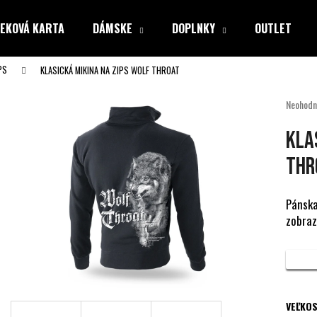
EKOVÁ KARTA
DÁMSKE
DOPLNKY
OUTLET
PS
KLASICKÁ MIKINA NA ZIPS WOLF THROAT
Čo potrebujete nájsť?
Priemer
Neohodn
hodnote
produkt
HĽADAŤ
KLA
je
0,0
THR
z
5
Odporúčame
hviezdiči
Pánska
zobraz
VEĽKOS