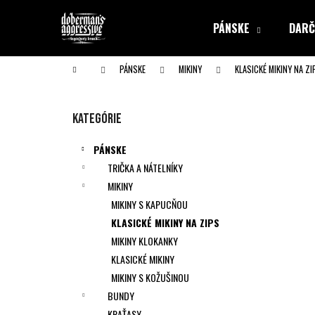
K
Prejsť
na
o
PÁNSKE
DARČ
obsah
Späť
Späť
š
do obchodu
do obchodu
í
Domov
PÁNSKE
MIKINY
KLASICKÉ MIKINY NA ZI
k
B
o
Preskočiť
Kategórie
č
kategórie
n
PÁNSKE
ý
TRIČKA A NÁTELNÍKY
p
MIKINY
a
MIKINY S KAPUCŇOU
n
KLASICKÉ MIKINY NA ZIPS
e
MIKINY KLOKANKY
l
KLASICKÉ MIKINY
MIKINY S KOŽUŠINOU
BUNDY
KRAŤASY