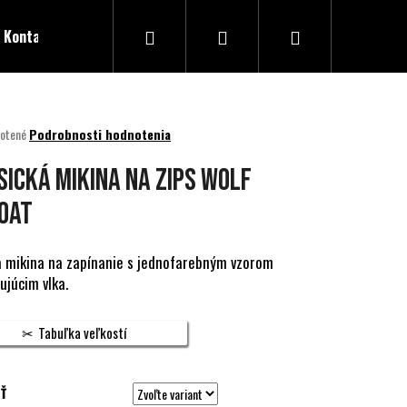
Hľadať
Prihlásenie
Nákupný
Kontakty
košík
né
otené
Podrobnosti hodnotenia
nie
u
SICKÁ MIKINA NA ZIPS WOLF
OAT
ek.
 mikina na zapínanie s jednofarebným vzorom
ujúcim vlka.
Tabuľka veľkostí
Ť