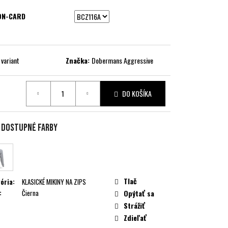
ON-CARD
 variant
Značka:
Dobermans Aggressive
DO KOŠÍKA
ková
e dostupné farby
Tlač
ória
:
KLASICKÉ MIKINY NA ZIPS
:
Čierna
Opýtať sa
Strážiť
Zdieľať