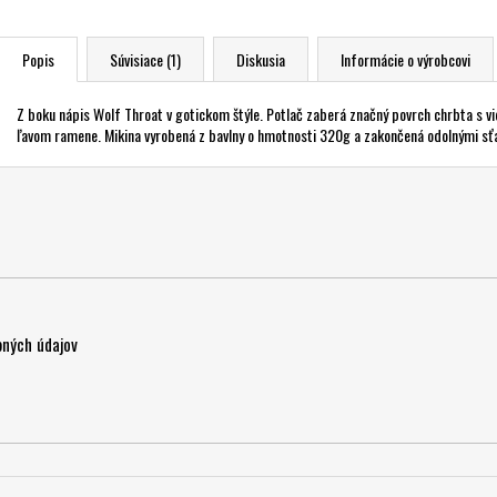
Popis
Súvisiace (1)
Diskusia
Informácie o výrobcovi
Z boku nápis Wolf Throat v gotickom štýle. Potlač zaberá značný povrch chrbta s v
ľavom ramene. Mikina vyrobená z bavlny o hmotnosti 320g a zakončená odolnými sťah
ných údajov