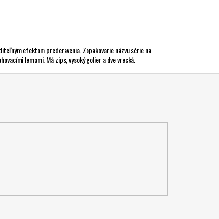
iditeľným efektom prederavenia. Zopakovanie názvu série na
ovacími lemami. Má zips, vysoký golier a dve vrecká.