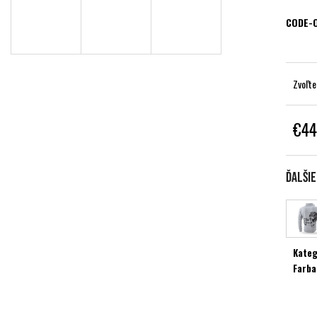
CODE-
Zvoľte
€44
Jednot
cena:
Ďalši
Kateg
Farba