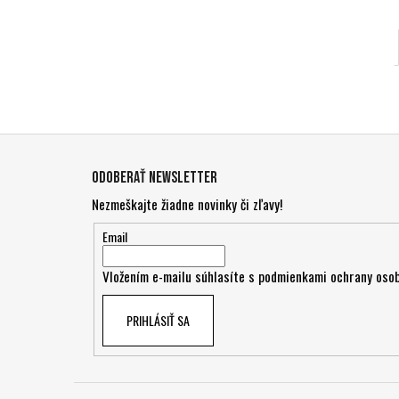
Z
á
Odoberať newsletter
p
Nezmeškajte žiadne novinky či zľavy!
ä
t
Email
i
Vložením e-mailu súhlasíte s
podmienkami ochrany osob
e
PRIHLÁSIŤ SA