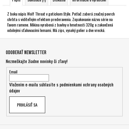
Z boku nápis Wolf Throat v gotickom štýle. Potlač zaberá značný povrch
chrbta s viditeľným efektom prederavenia. Zopakovanie názvu série na
ľavom ramene. Mikina vyrobená z bavlny o hmotnosti 320g a zakončená
odolnými sťahovacími lemami. Má zips, vysoký golier a dve vrecká.
Z
á
Odoberať newsletter
p
Nezmeškajte žiadne novinky či zľavy!
ä
t
Email
i
Vložením e-mailu súhlasíte s
podmienkami ochrany osobných
e
údajov
PRIHLÁSIŤ SA