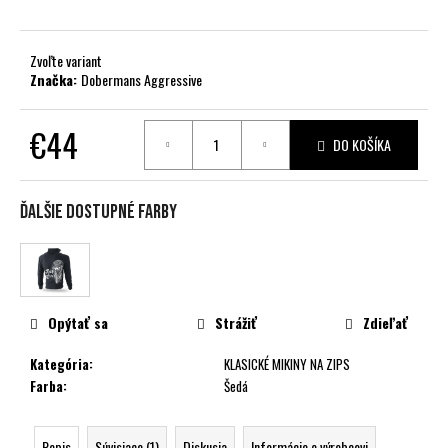
č
a
m
Zvoľte variant
e
Značka:
Dobermans Aggressive
€44
DO KOŠÍKA
Jednotková
cena:
Ďalšie dostupné farby
Opýtať sa
Strážiť
Zdieľať
Kategória
:
KLASICKÉ MIKINY NA ZIPS
Farba
:
Šedá
Popis
Súvisiace (1)
Diskusia
Informácie o výrobcovi