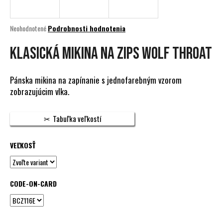
á
j
Priemerné
Neohodnotené
Podrobnosti hodnotenia
s
hodnotenie
produktu
KLASICKÁ MIKINA NA ZIPS WOLF THROAT
ť
je
?
0,0
z
Pánska mikina na zapínanie s jednofarebným vzorom
5
zobrazujúcim vlka.
hviezdičiek.
HĽADAŤ
Tabuľka veľkostí
VEĽKOSŤ
O
d
p
CODE-ON-CARD
o
r
ú