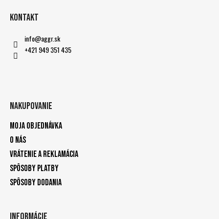
Kontakt
info
@
aggr.sk
+421 949 351 435
Nakupovanie
Moja objednávka
O nás
Vrátenie a reklamácia
Spôsoby platby
Spôsoby dodania
Informácie