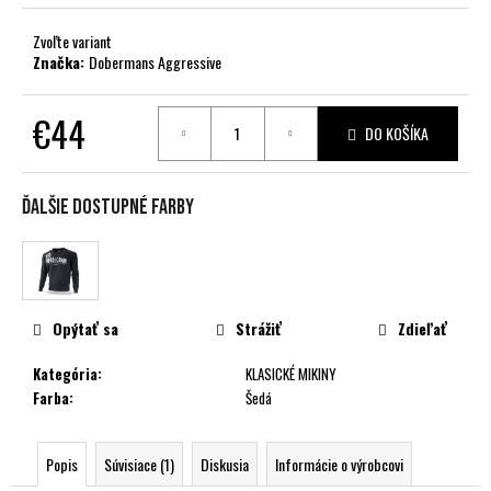
č
a
Zvoľte variant
m
Značka:
Dobermans Aggressive
e
€44
DO KOŠÍKA
Jednotková
cena:
Ďalšie dostupné farby
Opýtať sa
Strážiť
Zdieľať
Kategória
:
KLASICKÉ MIKINY
Farba
:
Šedá
Popis
Súvisiace (1)
Diskusia
Informácie o výrobcovi