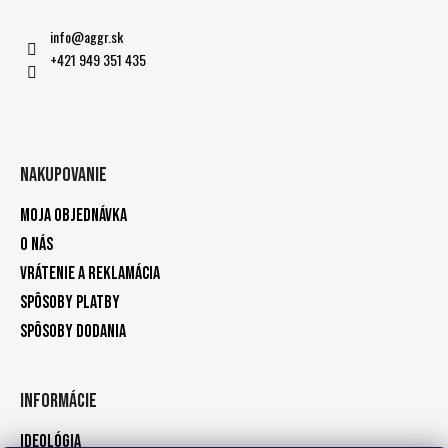
info
@
aggr.sk
+421 949 351 435
Nakupovanie
Moja objednávka
O nás
Vrátenie a reklamácia
Spôsoby platby
Spôsoby dodania
Informácie
Ideológia