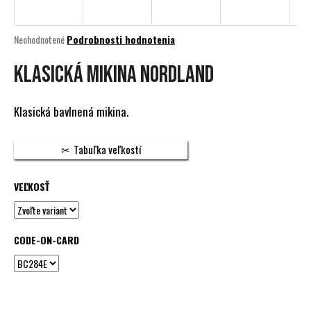
á
j
Priemerné
Neohodnotené
Podrobnosti hodnotenia
s
hodnotenie
produktu
KLASICKÁ MIKINA NORDLAND
ť
je
?
0,0
z
Klasická bavlnená mikina.
5
hviezdičiek.
Tabuľka veľkostí
HĽADAŤ
VEĽKOSŤ
O
d
CODE-ON-CARD
p
o
r
ú