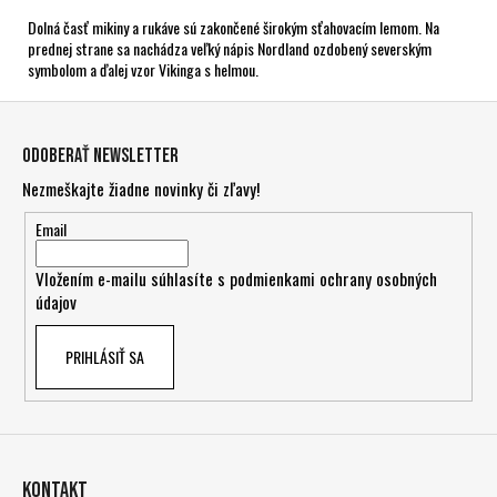
Dolná časť mikiny a rukáve sú zakončené širokým sťahovacím lemom. Na
prednej strane sa nachádza veľký nápis Nordland ozdobený severským
symbolom a ďalej vzor Vikinga s helmou.
Z
á
Odoberať newsletter
p
Nezmeškajte žiadne novinky či zľavy!
ä
t
Email
i
Vložením e-mailu súhlasíte s
podmienkami ochrany osobných
e
údajov
PRIHLÁSIŤ SA
Kontakt