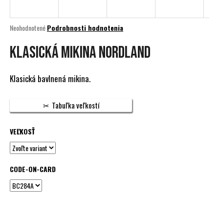
á
j
Priemerné
Neohodnotené
Podrobnosti hodnotenia
s
hodnotenie
produktu
KLASICKÁ MIKINA NORDLAND
ť
je
?
0,0
z
Klasická bavlnená mikina.
5
hviezdičiek.
Tabuľka veľkostí
HĽADAŤ
VEĽKOSŤ
O
d
CODE-ON-CARD
p
o
r
ú