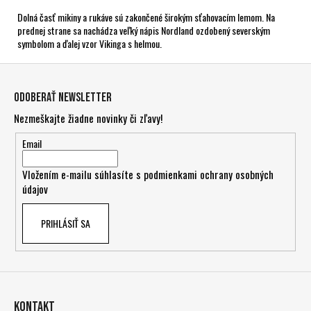
Dolná časť mikiny a rukáve sú zakončené širokým sťahovacím lemom. Na
prednej strane sa nachádza veľký nápis Nordland ozdobený severským
symbolom a ďalej vzor Vikinga s helmou.
Z
á
Odoberať newsletter
p
Nezmeškajte žiadne novinky či zľavy!
ä
t
Email
i
Vložením e-mailu súhlasíte s
podmienkami ochrany osobných
e
údajov
PRIHLÁSIŤ SA
Kontakt