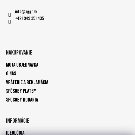
info
@
aggr.sk
+421 949 351 435
Nakupovanie
Moja objednávka
O nás
Vrátenie a reklamácia
Spôsoby platby
Spôsoby dodania
Informácie
Ideológia