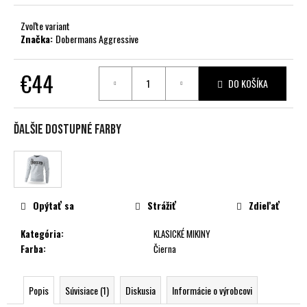
č
a
Zvoľte variant
m
Značka:
Dobermans Aggressive
e
€44
DO KOŠÍKA
Jednotková
cena:
Ďalšie dostupné farby
Opýtať sa
Strážiť
Zdieľať
Kategória
:
KLASICKÉ MIKINY
Farba
:
Čierna
Popis
Súvisiace (1)
Diskusia
Informácie o výrobcovi