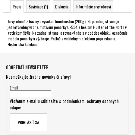
Popis
Súvisiace (1)
Diskusia
Informácie o výrobcovi
Je vyrobené z bavlny s vysokou hmotnosťou (200g). Na prednej strane je
jednofarebný vzor s motívom ponorky U-534 a heslom Hunter of the North v
gotickom štýle. Na zadnej strane je rovnaký nápis v podobe oblúku, označenie
modelu ponorky a výzbroje. Potlač s viditeľným efektom popraskania.
Historická kolekcia.
Z
á
Odoberať newsletter
p
Nezmeškajte žiadne novinky či zľavy!
ä
t
Email
i
Vložením e-mailu súhlasíte s
podmienkami ochrany osobných
e
údajov
PRIHLÁSIŤ SA