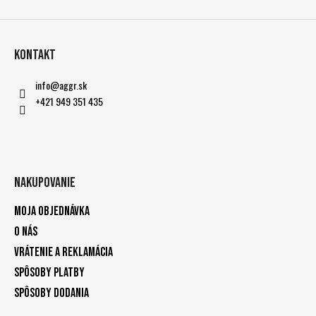
Kontakt
info
@
aggr.sk
+421 949 351 435
Nakupovanie
Moja objednávka
O nás
Vrátenie a reklamácia
Spôsoby platby
Spôsoby dodania