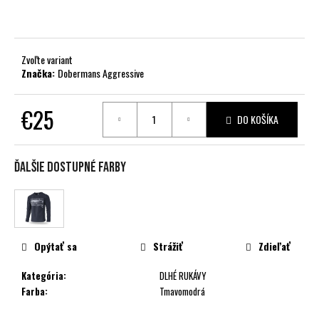
č
a
m
e
Zvoľte variant
Značka:
Dobermans Aggressive
€25
DO KOŠÍKA
Jednotková
cena:
Ďalšie dostupné farby
Opýtať sa
Strážiť
Zdieľať
Kategória
:
DLHÉ RUKÁVY
Farba
:
Tmavomodrá