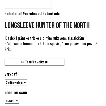
á
j
Priemerné
Neohodnotené
Podrobnosti hodnotenia
s
hodnotenie
produktu
LONGSLEEVE HUNTER OF THE NORTH
ť
je
?
0,0
z
Klasické pánske tričko s dlhým rukávom, elastickým
5
sťahovacím lemom pri krku a spevňujúcim plisovaním pozdĺž
hviezdičiek.
krku.
HĽADAŤ
Tabuľka veľkostí
VEĽKOSŤ
O
d
p
o
CODE-ON-CARD
r
ú