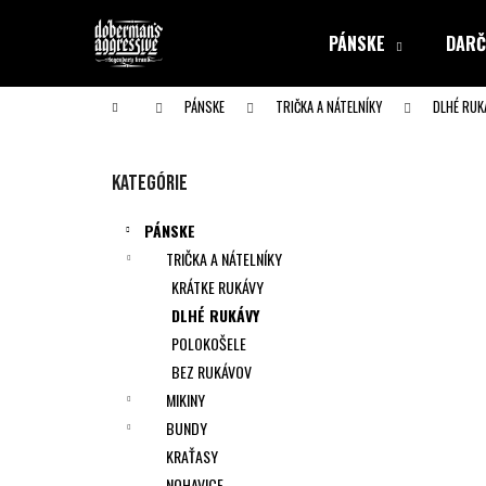
K
Prejsť
na
o
PÁNSKE
DARČ
obsah
Späť
Späť
š
do obchodu
do obchodu
í
Domov
PÁNSKE
TRIČKA A NÁTELNÍKY
DLHÉ RUK
k
B
o
Preskočiť
Kategórie
č
kategórie
n
PÁNSKE
ý
TRIČKA A NÁTELNÍKY
p
KRÁTKE RUKÁVY
a
DLHÉ RUKÁVY
n
POLOKOŠELE
e
BEZ RUKÁVOV
l
MIKINY
BUNDY
KRAŤASY
NOHAVICE