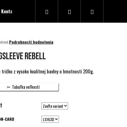
Hľadať
Prihlásenie
Nákupný
Kontakty
košík
né
otené
Podrobnosti hodnotenia
nie
u
GSLEEVE REBELL
 tričko z vysoko kvalitnej bavlny o hmotnosti 200g.
ek.
Tabuľka veľkostí
Ť
ON-CARD