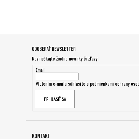
Z
á
Odoberať newsletter
p
Nezmeškajte žiadne novinky či zľavy!
ä
t
Email
i
Vložením e-mailu súhlasíte s
podmienkami ochrany osob
e
PRIHLÁSIŤ SA
Kontakt