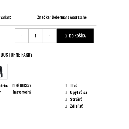
 variant
Značka:
Dobermans Aggressive
DO KOŠÍKA
ková
e dostupné farby
Tlač
ória
:
DLHÉ RUKÁVY
:
Tmavomodrá
Opýtať sa
Strážiť
Zdieľať