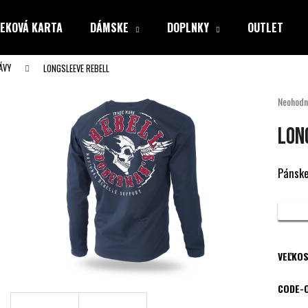
EKOVÁ KARTA
DÁMSKE
DOPLNKY
OUTLET
ÁVY
LONGSLEEVE REBELL
Čo potrebujete nájsť?
Priemer
Neohodn
hodnote
produkt
HĽADAŤ
LON
je
0,0
z
Pánske
5
Odporúčame
hviezdiči
VEĽKOS
CODE-