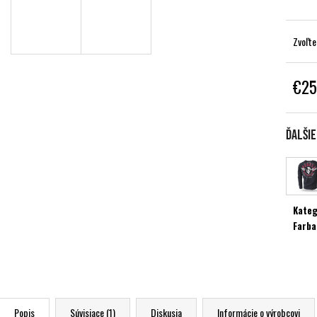
Zvoľte
€25
Jednot
cena:
Ďalši
Kateg
Farba
Popis
Súvisiace (1)
Diskusia
Informácie o výrobcovi