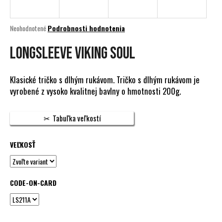
á
j
Priemerné
Neohodnotené
Podrobnosti hodnotenia
s
hodnotenie
produktu
LONGSLEEVE VIKING SOUL
ť
je
?
0,0
z
Klasické tričko s dlhým rukávom. Tričko s dlhým rukávom je
5
vyrobené z vysoko kvalitnej bavlny o hmotnosti 200g.
hviezdičiek.
HĽADAŤ
Tabuľka veľkostí
VEĽKOSŤ
O
d
p
CODE-ON-CARD
o
r
ú