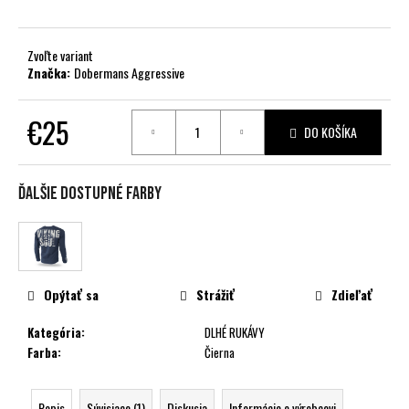
č
a
m
Zvoľte variant
e
Značka:
Dobermans Aggressive
€25
DO KOŠÍKA
Jednotková
cena:
Ďalšie dostupné farby
Opýtať sa
Strážiť
Zdieľať
Kategória
:
DLHÉ RUKÁVY
Farba
:
Čierna
Popis
Súvisiace (1)
Diskusia
Informácie o výrobcovi