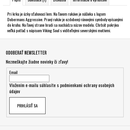
Pri krku je úzky sťahovací lem. Na ľavom rukáve je nášivka s logom
Dobermans Aggressive. Pravý rukáv je ozdobený rúnovými symboly vpísanými
do kruhu. Na ľavej strane hrudi sa nachádza názov modelu. Chrbát pokrýva
veľká potlač s nápisom Viking Soul s viditeľnými severskými motívmi.
Z
á
Odoberať newsletter
p
Nezmeškajte žiadne novinky či zľavy!
ä
t
Email
i
Vložením e-mailu súhlasíte s
podmienkami ochrany osobných
e
údajov
PRIHLÁSIŤ SA