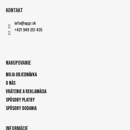
Kontakt
info
@
aggr.sk
+421 949 351 435
Nakupovanie
Moja objednávka
O nás
Vrátenie a reklamácia
Spôsoby platby
Spôsoby dodania
Informácie